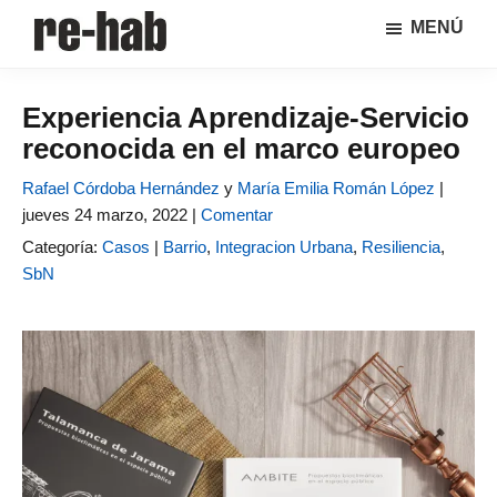
Saltar
Saltar
MENÚ
al
a
RE-
Página
contenido
la
HAB
de
principal
barra
│
Experiencia Aprendizaje-Servicio
difusión
lateral
Crisis
reconocida en el marco europeo
y
principal
urbana,
rehabilitación
discusión
Rafael Córdoba Hernández
y
María Emilia Román López
|
y
sobre
jueves 24 marzo, 2022 |
regeneración
Comentar
la
Categoría:
Casos
|
Barrio
,
Integracion Urbana
,
Resiliencia
,
adaptación
SbN
de
nuestras
ciudades
a
los
nuevos
retos
urbanos
del Grupo