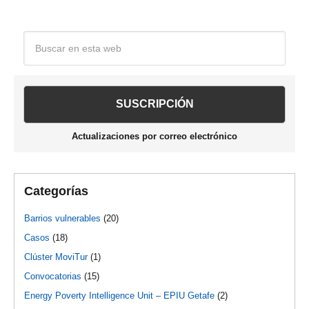
Barra
Buscar
en
lateral
esta
web
principal
Actualizaciones por correo electrónico
Categorías
Barrios vulnerables
(20)
Casos
(18)
Clúster MoviTur
(1)
Convocatorias
(15)
Energy Poverty Intelligence Unit – EPIU Getafe
(2)