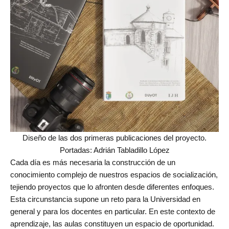
de
Investigación
en
Arquitectura,
Urbanismo
y
Sostenibilidad
(GIAU+S)
de
la
Universidad
Diseño de las dos primeras publicaciones del proyecto.
Politécnica
Portadas: Adrián Tabladillo López
de
Cada día es más necesaria la construcción de un
Madrid
conocimiento complejo de nuestros espacios de socialización,
(UPM)
tejiendo proyectos que lo afronten desde diferentes enfoques.
Esta circunstancia supone un reto para la Universidad en
general y para los docentes en particular. En este contexto de
aprendizaje, las aulas constituyen un espacio de oportunidad.