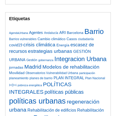
Etiquetas
Barrio
Agentes
ARI
Barcelona
Andalucía
AgendaUrbana
Cambio climático
Casos
Barrios vulnerables
ciudadanía
crisis climática
escasez de
covid19
Energía
estrategias urbanas
recursos
GESTIÓN
Integracion Urbana
URBANA
Gestión
gobernanza
Madrid
Modelos de rehabilitación
jornadas
Movilidad
Observatorios Vulnerabilidad Urbana
participación
PLAN INTEGRAL
planeamiento
planes de barrio
Plan Nacional
POLÍTICAS
I+D+i
pobreza energética
INTEGRALES
políticas públicas
políticas urbanas
regeneración
urbana
Rehabilitación de edificios
Rehabilitación