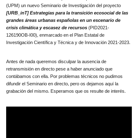
(UPM) un nuevo Seminario de Investigación del proyecto
de
[URB_inT] Estrategias para la transición ecosocial de las
Investigación
grandes áreas urbanas españolas en un escenario de
en
crisis climática y escasez de recursos
(PID2021-
Arquitectura,
126190OB-I00), enmarcado en el Plan Estatal de
Urbanismo
Investigación Científica y Técnica y de Innovación 2021-2023.
y
Sostenibilidad
(GIAU+S)
Antes de nada queremos disculpar la ausencia de
de
retransmisión en directo pese a haber anunciado que
la
contábamos con ella. Por problemas técnicos no pudimos
Universidad
difundir el Seminario en directo, pero os dejamos aquí la
Politécnica
grabación del mismo. Esperamos que os resulte de interés.
de
Madrid
(UPM)