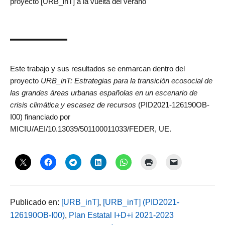
proyecto [URB_inT] a la vuelta del verano
———
Este trabajo y sus resultados se enmarcan dentro del
proyecto
URB_inT: Estrategias para la transición ecosocial de
las grandes áreas urbanas españolas en un escenario de
crisis climática y escasez de recursos
(PID2021-126190OB-
I00) financiado por
MICIU/AEI/10.13039/501100011033/FEDER, UE.
Publicado en:
[URB_inT]
,
[URB_inT] (PID2021-
126190OB-I00)
,
Plan Estatal I+D+i 2021-2023