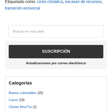
Etiquetado como:
crisis climática
,
escasez de recursos
,
transición ecosocial
Barra
Buscar
en
lateral
esta
web
principal
Actualizaciones por correo electrónico
Categorías
Barrios vulnerables
(20)
Casos
(18)
Clúster MoviTur
(1)