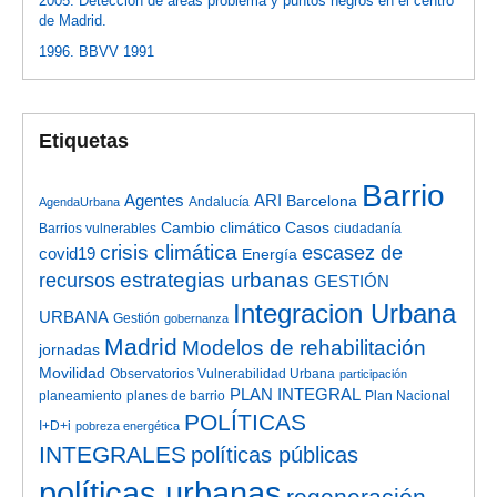
2005. Detección de áreas problema y puntos negros en el centro
de Madrid.
1996. BBVV 1991
Etiquetas
Barrio
Agentes
ARI
Barcelona
Andalucía
AgendaUrbana
Cambio climático
Casos
Barrios vulnerables
ciudadanía
crisis climática
escasez de
covid19
Energía
estrategias urbanas
recursos
GESTIÓN
Integracion Urbana
URBANA
Gestión
gobernanza
Madrid
Modelos de rehabilitación
jornadas
Movilidad
Observatorios Vulnerabilidad Urbana
participación
PLAN INTEGRAL
planeamiento
planes de barrio
Plan Nacional
POLÍTICAS
I+D+i
pobreza energética
INTEGRALES
políticas públicas
políticas urbanas
regeneración