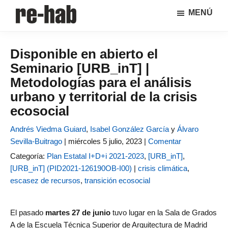
Saltar
Saltar
MENÚ
al
a
RE-
Página
contenido
la
HAB
de
principal
barra
│
Disponible en abierto el
difusión
lateral
Crisis
Seminario [URB_inT] |
y
principal
urbana,
rehabilitación
discusión
Metodologías para el análisis
y
sobre
urbano y territorial de la crisis
regeneración
la
ecosocial
adaptación
de
Andrés Viedma Guiard
,
Isabel González García
y
Álvaro
nuestras
Sevilla-Buitrago
|
miércoles 5 julio, 2023 |
Comentar
ciudades
Categoría:
Plan Estatal I+D+i 2021-2023
,
[URB_inT]
,
a
[URB_inT] (PID2021-126190OB-I00)
|
crisis climática
,
los
escasez de recursos
,
transición ecosocial
nuevos
retos
El pasado
martes 27 de junio
tuvo lugar en la Sala de Grados
urbanos
A de la Escuela Técnica Superior de Arquitectura de Madrid
del Grupo