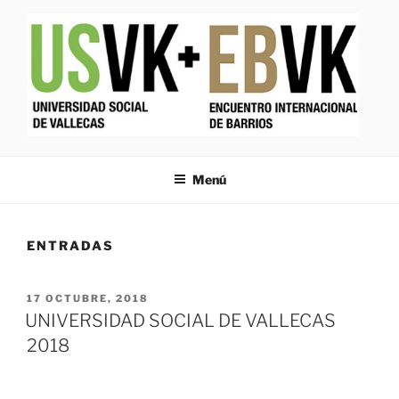
Saltar
al
contenido
UNIVERSIDAD SOCIAL DE
Colaboración entre las Juntas de Puente y Villa de Vallecas y la
Universidad Politécnica de Madrid
VALLECAS 2017 +
Menú
ENCUENTRO INTERNACIONAL
DE BARRIOS
ENTRADAS
PUBLICADO
17 OCTUBRE, 2018
EL
UNIVERSIDAD SOCIAL DE VALLECAS
2018