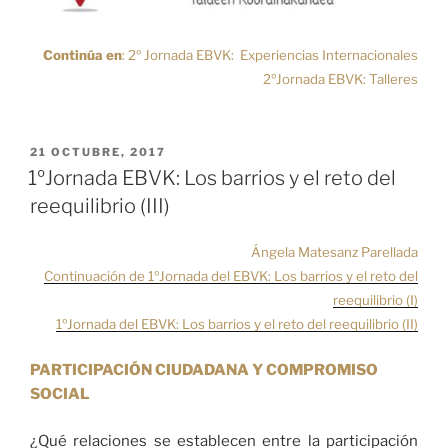
Continúa en
:
2º Jornada EBVK: Experiencias Internacionales
2ºJornada EBVK: Talleres
PUBLICADO
21 OCTUBRE, 2017
EL
1ºJornada EBVK: Los barrios y el reto del
reequilibrio (III)
Ángela Matesanz Parellada
Continuación de 1ºJornada del EBVK: Los barrios y el reto del
reequilibrio (I)
1ºJornada del EBVK: Los barrios y el reto del reequilibrio (II)
PARTICIPACIÓN CIUDADANA Y COMPROMISO
SOCIAL
¿Qué relaciones se establecen entre la participación