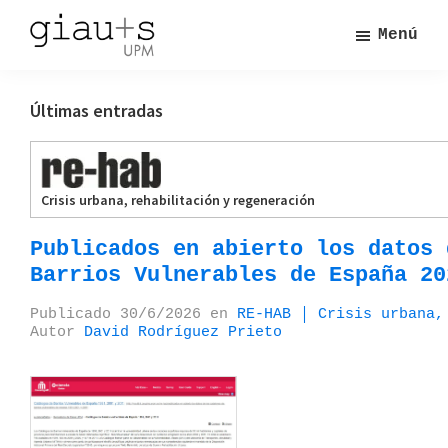
Saltar
Menú
al
giau+s.
contenido
Grupo
Grupo
principal
de
de
Últimas entradas
Investigación
Investigación
en
en
Arquitectura,
Arquitectura,
Urbanismo
Urbanismo
Crisis urbana, rehabilitación y regeneración
y
Sostenibilidad
y
UPM
Publicados en abierto los datos 
Sostenibilidad
Barrios Vulnerables de España 20
-
giua+s
Publicado
30/6/2026
en
RE-HAB │ Crisis urbana,
-
Autor
David Rodríguez Prieto
UPM