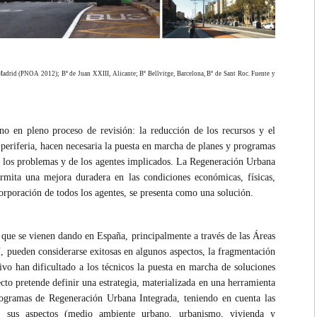
 Madrid (PNOA 2012); Bº de Juan XXIII, Alicante; Bº Bellvitge, Barcelona, Bº de Sant Roc. Fuente y
o en pleno proceso de revisión: la reducción de los recursos y el
 periferia, hacen necesaria la puesta en marcha de planes y programas
e los problemas y de los agentes implicados. La Regeneración Urbana
rmita una mejora duradera en las condiciones económicas, físicas,
orporación de todos los agentes, se presenta como una solución.
ón que se vienen dando en España, principalmente a través de las Áreas
pueden considerarse exitosas en algunos aspectos, la fragmentación
tivo han dificultado a los técnicos la puesta en marcha de soluciones
yecto pretende definir una estrategia, materializada en una herramienta
programas de Regeneración Urbana Integrada, teniendo en cuenta las
s sus aspectos (medio ambiente urbano, urbanismo, vivienda y