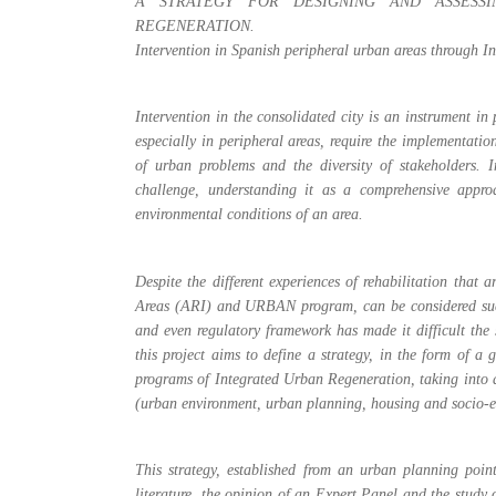
A STRATEGY FOR DESIGNING AND ASSESS
REGENERATION.
Intervention in Spanish peripheral urban areas through 
Intervention in the consolidated city is an instrument in 
especially in peripheral areas, require the implementati
of urban problems and the diversity of stakeholders. 
challenge, understanding it as a comprehensive appro
environmental conditions of an area.
Despite the different experiences of rehabilitation that 
Areas (ARI) and URBAN program, can be considered succes
and even regulatory framework has made it difficult the s
this project aims to define a strategy, in the form of a 
programs of Integrated Urban Regeneration, taking into ac
(urban environment, urban planning, housing and socio-ec
This strategy, established from an urban planning point
literature, the opinion of an Expert Panel and the study 