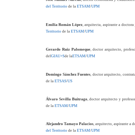
del Territorio
de la
ETSAM
/
UPM
Emilia Román López
, arquitecta, aspirante a doctor
Territorio
de la
ETSAM
/
UPM
Gerardo Ruiz Palomeque
, doctor arquitecto, profeso
del
GIAU+S
de la
ETSAM
/
UPM
Domingo Sánchez Fuentes
, doctor arquitecto, contra
de la
ETSAS
/
US
Álvaro Sevilla Buitrago
, doctor arquitecto y profes
de la
ETSAM
/
UPM
Alejandro Tamayo Palacios
, arquitecto, aspirante a 
del Territorio
de la
ETSAM
/
UPM