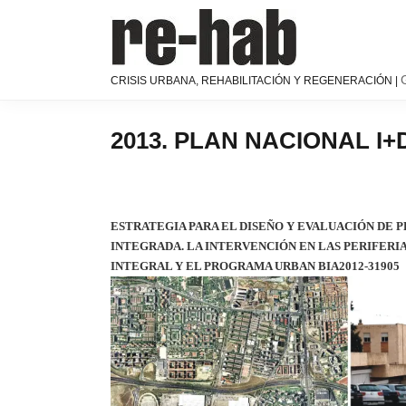
Saltar
Saltar
Saltar
a
al
a
la
contenido
la
navegación
principal
barra
RE-
Página
CRISIS URBANA, REHABILITACIÓN Y REGENERACIÓN |
principal
lateral
HAB
de
│
principal
difusión
Crisis
y
2013. PLAN NACIONAL I+D
urbana,
discusión
rehabilitación
sobre
y
la
regeneración
adaptación
ESTRATEGIA PARA EL DISEÑO Y EVALUACIÓN DE
de
INTEGRADA. LA INTERVENCIÓN EN LAS PERIFERIA
nuestras
INTEGRAL Y EL PROGRAMA URBAN BIA2012-31905
ciudades
a
los
nuevos
retos
urbanos
del Grupo