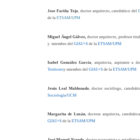
Jose Fariña Tojo
, doctor arquitecto, catedrático del
D
de la
ETSAM
/
UPM
Miguel Ángel Gálvez,
doctor arquitecto, profesor titu
y miembro del
GIAU+S
de la
ETSAM
/
UPM
Isabel González García
, arquitecta, aspirante a d
Territorio
y miembro del
GIAU+S
de la
ETSAM
/
UPM
Jesús Leal Maldonado
, doctor sociólogo, catedrát
Sociología
/
UCM
Margarita de Luxán
, doctora arquitecta, catedrátic
GIAU+S
de la
ETSAM
/
UPM
José Manuel Naredo
, doctor economista y estadístic