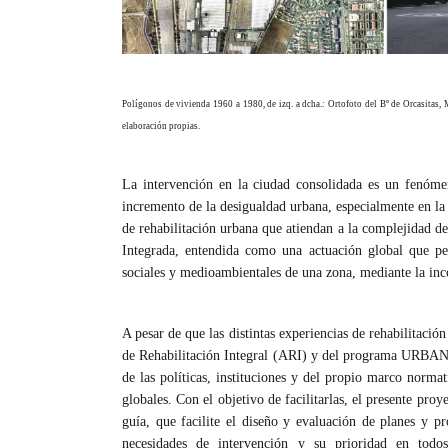
de
Investigación
en
Arquitectura,
Urbanismo
Polígonos de vivienda 1960 a 1980, de izq. a dcha.: Ortofoto del Bº de Orcasitas,
y
elaboración propias.
Sostenibilidad
(GIAU+S)
de
La intervención en la ciudad consolidada es un fenómen
la
incremento de la desigualdad urbana, especialmente en la
Universidad
de rehabilitación urbana que atiendan a la complejidad d
Politécnica
Integrada, entendida como una actuación global que pe
de
sociales y medioambientales de una zona, mediante la inc
Madrid
(UPM)
A pesar de que las distintas experiencias de rehabilitaci
de Rehabilitación Integral (ARI) y del programa URBAN, 
de las políticas, instituciones y del propio marco norma
globales. Con el objetivo de facilitarlas, el presente pro
guía, que facilite el diseño y evaluación de planes y 
necesidades de intervención y su prioridad en todo