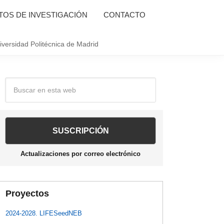
OS DE INVESTIGACIÓN
CONTACTO
iversidad Politécnica de Madrid
Barra
Buscar
en
lateral
esta
web
principal
Actualizaciones por correo electrónico
Proyectos
2024-2028. LIFESeedNEB