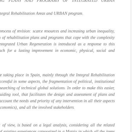
ING PLANS AND PROGRAMS OF INTEGRATED URBAN
Integral Rehabilitation Areas and URBAN program.
process of revision: scarce resources and increasing urban inequality,
on of rehabilitation plans and programs that cope with the complexity
Integrated Urban Regeneration is introduced as a response to this
ach for a lasting improvement in economic, physical, social and
are taking place in Spain, mainly through the Integral Rehabilitation
sful in some aspects, the fragmentation of political, institutional
earching of technical global solutions. In order to make this easier,
guiding tool, that facilitates the design and assessment of plans and
count the needs and priority of any intervention in all their aspects
onomics), and all the involved stakeholders.
 of view, is based on a legal analysis, considering all the related
of existing experiences categorized in a Matrix in which all the items