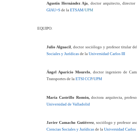
Agustín Hernández Aja
, doctor arquitecto, directo
GIAU+S
de la
ETSAM
/
UPM
EQUIPO:
Julio Alguacil
, doctor sociólogo y profesor titular d
Sociales y Jurídicas
de la
Universidad Carlos III
Ángel Aparicio Mourelo
, doctor ingeniero de Cami
Transportes de la
ETSI CCP
/
UPM
María Castrillo Romón,
doctora arquitecta, profes
Universidad de Valladolid
Javier Camacho Gutiérrez
, sociólogo y profesor as
Ciencias Sociales y Jurídicas
de la
Universidad Carlos 