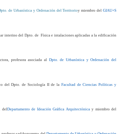
pto. de Urbanística y Ordenación del Territorio
y miembro del
GIAU+S
lar interino del Dpto. de Física e intalaciones aplicadas a la edificación
octora, profesora asociada al
Dpto. de Urbanística y Ordenación del
ico del Dpto. de Sociología II de la
Facultad de Ciencias Políticas y
a del
Departamento de Ideación Gráfica Arquitectónica
y miembro del
o, profesor «ad-honorem» del
Departamento de Urbanística y Ordenación