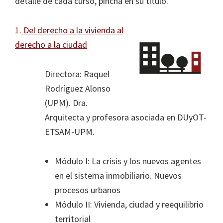
detalle de cada curso, pincha en su título.
a
los
1.
Del derecho a la vivienda al
que
derecho a la ciudad
se
enfrentan
Directora: Raquel
nuestras
Rodríguez Alonso
ciudades,
(UPM). Dra.
fruto
Arquitecta y profesora asociada en DUyOT-
de
ETSAM-UPM.
la
colaboración
Módulo I: La crisis y los nuevos agentes
entre
en el sistema inmobiliario. Nuevos
la
procesos urbanos
Junta
Módulo II: Vivienda, ciudad y reequilibrio
Municipal
territorial