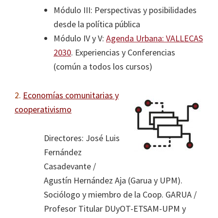
de
Módulo III: Perspectivas y posibilidades
Puente
desde la política pública
de
Módulo IV y V:
Agenda Urbana: VALLECAS
Vallecas
2030
. Experiencias y Conferencias
y
(común a todos los cursos)
la
Universidad
2.
Economías comunitarias y
Politécnica
cooperativismo
de
Madrid
Directores: José Luis
Fernández
Casadevante /
Agustín Hernández Aja (Garua y UPM).
Sociólogo y miembro de la Coop. GARUA /
Profesor Titular DUyOT-ETSAM-UPM y