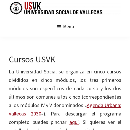
Saltar
Saltar
Saltar
a
al
a
Universidad
La
la
contenido
la
Social
Menu
USVK2018
de
navegación
principal
barra
Vallecas
es
principal
lateral
2018
un
principal
espacio
Cursos USVK
de
conocimiento
La Universidad Social se organiza en cinco cursos
e
divididos en cinco módulos, los tres primeros
intercambio
módulos son específicos de cada curso y los dos
de
últimos son comunes a los cinco (correspondientes
ideas
a los módulos IV y V denominados «
Agenda Urbana:
sobre
Vallecas 2030
«). Para descargar el programa
los
completo puedes pinchar
aquí
. Si quieres ver el
retos