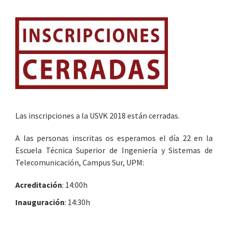
de
principal
Puente
de
Vallecas
y
la
Universidad
Politécnica
Las inscripciones a la USVK 2018 están cerradas.
de
Madrid
A las personas inscritas os esperamos el día 22 en la
Escuela Técnica Superior de Ingeniería y Sistemas de
Telecomunicación, Campus Sur, UPM:
Acreditación
: 14:00h
Inauguración
: 14:30h