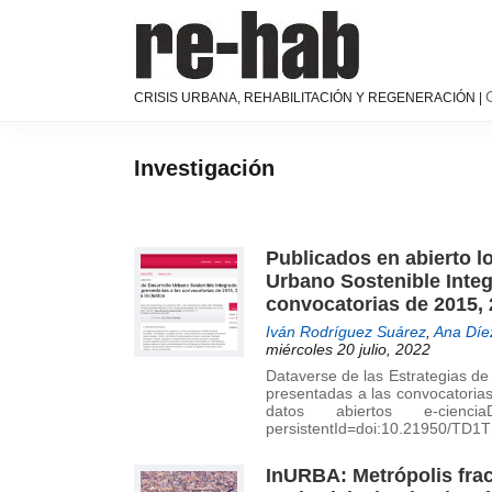
Saltar
Saltar
Saltar
a
al
a
la
contenido
la
navegación
principal
barra
RE-
Página
CRISIS URBANA, REHABILITACIÓN Y REGENERACIÓN |
principal
lateral
HAB
de
│
principal
difusión
Crisis
y
Investigación
urbana,
discusión
rehabilitación
sobre
y
la
regeneración
Publicados en abierto l
adaptación
Urbano Sostenible Integ
de
convocatorias de 2015, 
nuestras
ciudades
Iván Rodríguez Suárez
,
Ana Díe
miércoles 20 julio, 2022
a
Dataverse de las Estrategias de
los
presentadas a las convocatorias
nuevos
datos abiertos e-cienciaDat
retos
persistentId=doi:10.21950/TD1
urbanos
InURBA: Metrópolis fract
del Grupo