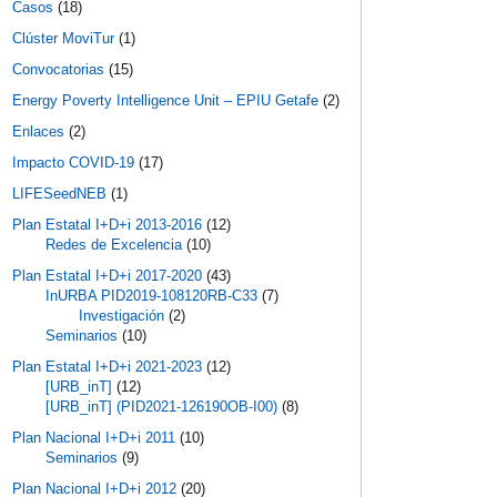
Casos
(18)
Clúster MoviTur
(1)
Convocatorias
(15)
Energy Poverty Intelligence Unit – EPIU Getafe
(2)
Enlaces
(2)
Impacto COVID-19
(17)
LIFESeedNEB
(1)
Plan Estatal I+D+i 2013-2016
(12)
Redes de Excelencia
(10)
Plan Estatal I+D+i 2017-2020
(43)
InURBA PID2019-108120RB-C33
(7)
Investigación
(2)
Seminarios
(10)
Plan Estatal I+D+i 2021-2023
(12)
[URB_inT]
(12)
[URB_inT] (PID2021-126190OB-I00)
(8)
Plan Nacional I+D+i 2011
(10)
Seminarios
(9)
Plan Nacional I+D+i 2012
(20)