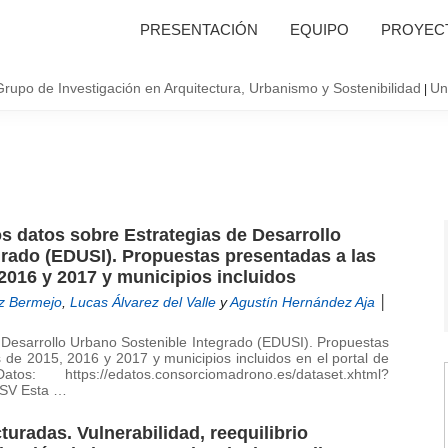
PRESENTACIÓN
EQUIPO
PROYECT
Grupo de Investigación en Arquitectura, Urbanismo y Sostenibilidad
Un
|
os datos sobre Estrategias de Desarrollo
rado (EDUSI). Propuestas presentadas a las
2016 y 2017 y municipios incluidos
z Bermejo
,
Lucas Álvarez del Valle
y
Agustín Hernández Aja
│
 Desarrollo Urbano Sostenible Integrado (EDUSI). Propuestas
 de 2015, 2016 y 2017 y municipios incluidos en el portal de
os: https://edatos.consorciomadrono.es/dataset.xhtml?
TSV Esta …
uradas. Vulnerabilidad, reequilibrio