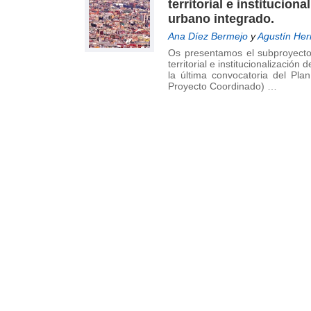
territorial e institucion
de
urbano integrado.
Investigación
en
Ana Díez Bermejo
y
Agustín Her
Arquitectura,
Os presentamos el subproyecto I
territorial e institucionalizació
Urbanismo
la última convocatoria del Pla
y
Proyecto Coordinado) …
Sostenibilidad
(GIAU+S)
de
la
Universidad
Politécnica
de
Madrid
(UPM)