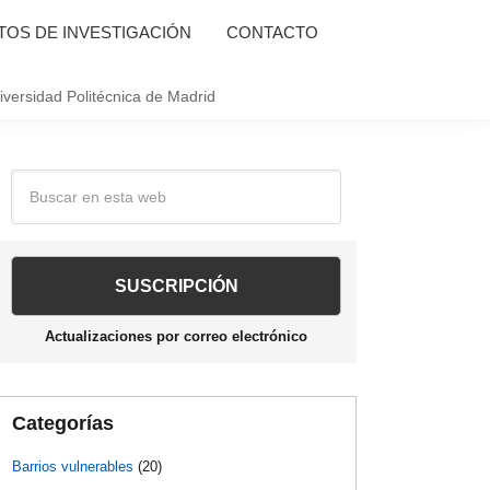
OS DE INVESTIGACIÓN
CONTACTO
iversidad Politécnica de Madrid
Barra
Buscar
en
lateral
esta
web
principal
Actualizaciones por correo electrónico
Categorías
Barrios vulnerables
(20)