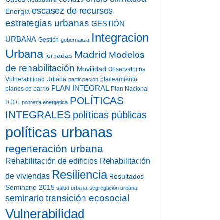
ciudadanía
escasez de recursos
Energía
estrategias urbanas
GESTIÓN
Integracion
URBANA
Gestión
gobernanza
Urbana
Madrid
Modelos
jornadas
de rehabilitación
Movilidad
Observatorios
Vulnerabilidad Urbana
planeamiento
participación
PLAN INTEGRAL
planes de barrio
Plan Nacional
POLÍTICAS
I+D+i
pobreza energética
INTEGRALES
políticas públicas
políticas urbanas
regeneración urbana
Rehabilitación de edificios
Rehabilitación
Resiliencia
de viviendas
Resultados
Seminario 2015
salud urbana
segregación urbana
transición ecosocial
seminario
Vulnerabilidad