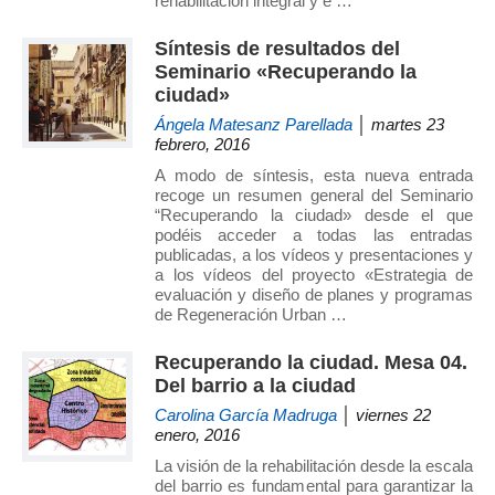
rehabilitación integral y e …
de
Investigación
Síntesis de resultados del
Seminario «Recuperando la
en
ciudad»
Arquitectura,
Ángela Matesanz Parellada
│ martes 23
Urbanismo
febrero, 2016
y
A modo de síntesis, esta nueva entrada
Sostenibilidad
recoge un resumen general del Seminario
(GIAU+S)
“Recuperando la ciudad» desde el que
de
podéis acceder a todas las entradas
publicadas, a los vídeos y presentaciones y
la
a los vídeos del proyecto «Estrategia de
Universidad
evaluación y diseño de planes y programas
Politécnica
de Regeneración Urban …
de
Recuperando la ciudad. Mesa 04.
Madrid
Del barrio a la ciudad
(UPM)
Carolina García Madruga
│ viernes 22
enero, 2016
La visión de la rehabilitación desde la escala
del barrio es fundamental para garantizar la