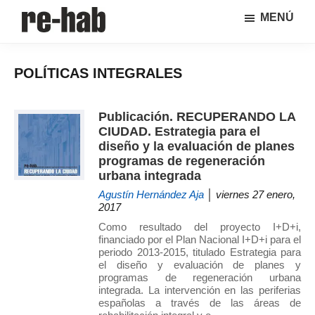
Saltar
Saltar
MENÚ
al
a
RE-
Página
contenido
la
HAB
de
principal
barra
│
POLÍTICAS INTEGRALES
difusión
lateral
Crisis
y
principal
urbana,
rehabilitación
discusión
Publicación. RECUPERANDO LA
y
sobre
CIUDAD. Estrategia para el
regeneración
la
diseño y la evaluación de planes
adaptación
programas de regeneración
urbana integrada
de
nuestras
Agustín Hernández Aja
│ viernes 27 enero,
2017
ciudades
a
Como resultado del proyecto I+D+i,
financiado por el Plan Nacional I+D+i para el
los
periodo 2013-2015, titulado Estrategia para
nuevos
el diseño y evaluación de planes y
retos
programas de regeneración urbana
integrada. La intervención en las periferias
urbanos
españolas a través de las áreas de
del Grupo