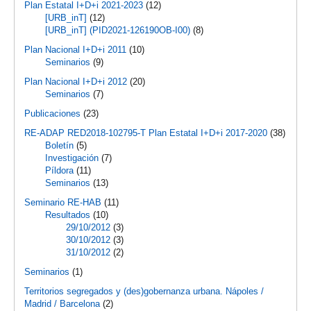
Plan Estatal I+D+i 2021-2023
(12)
[URB_inT]
(12)
[URB_inT] (PID2021-126190OB-I00)
(8)
Plan Nacional I+D+i 2011
(10)
Seminarios
(9)
Plan Nacional I+D+i 2012
(20)
Seminarios
(7)
Publicaciones
(23)
RE-ADAP RED2018-102795-T Plan Estatal I+D+i 2017-2020
(38)
Boletín
(5)
Investigación
(7)
Píldora
(11)
Seminarios
(13)
Seminario RE-HAB
(11)
Resultados
(10)
29/10/2012
(3)
30/10/2012
(3)
31/10/2012
(2)
Seminarios
(1)
Territorios segregados y (des)gobernanza urbana. Nápoles /
Madrid / Barcelona
(2)