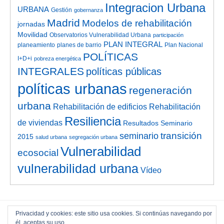
Integracion Urbana
URBANA
Gestión
gobernanza
Madrid
Modelos de rehabilitación
jornadas
Movilidad
Observatorios Vulnerabilidad Urbana
participación
PLAN INTEGRAL
planeamiento
planes de barrio
Plan Nacional
POLÍTICAS
I+D+i
pobreza energética
INTEGRALES
políticas públicas
políticas urbanas
regeneración
urbana
Rehabilitación de edificios
Rehabilitación
Resiliencia
de viviendas
Resultados Seminario
transición
seminario
2015
salud urbana
segregación urbana
Vulnerabilidad
ecosocial
vulnerabilidad urbana
Vídeo
Privacidad y cookies: este sitio usa cookies. Si continúas navegando por
él, aceptas su uso.