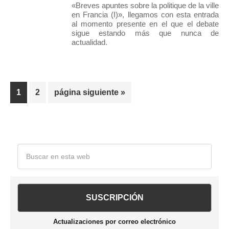
«Breves apuntes sobre la politique de la ville
en Francia (I)», llegamos con esta entrada
al momento presente en el que el debate
sigue estando más que nunca de
actualidad.
Página
Página
Ir
1
2
página siguiente »
a
la
Barra
Buscar
en
lateral
esta
web
principal
Actualizaciones por correo electrónico