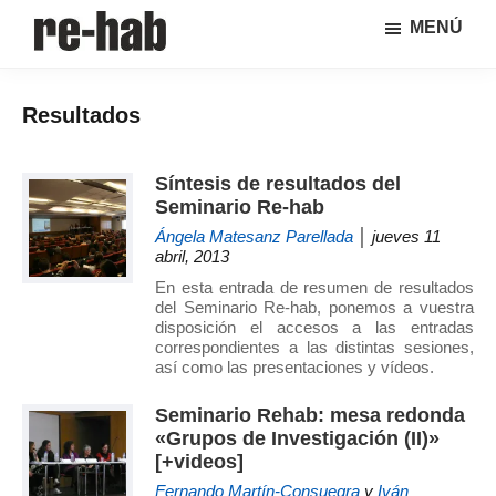
Saltar
Saltar
MENÚ
al
a
RE-
Página
contenido
la
HAB
de
principal
barra
│
Resultados
difusión
lateral
Crisis
y
principal
urbana,
rehabilitación
discusión
Síntesis de resultados del
y
sobre
Seminario Re-hab
regeneración
la
Ángela Matesanz Parellada
│ jueves 11
adaptación
abril, 2013
de
En esta entrada de resumen de resultados
nuestras
del Seminario Re-hab, ponemos a vuestra
disposición el accesos a las entradas
ciudades
correspondientes a las distintas sesiones,
a
así como las presentaciones y vídeos.
los
nuevos
Seminario Rehab: mesa redonda
retos
«Grupos de Investigación (II)»
[+videos]
urbanos
del Grupo
Fernando Martín-Consuegra
y
Iván