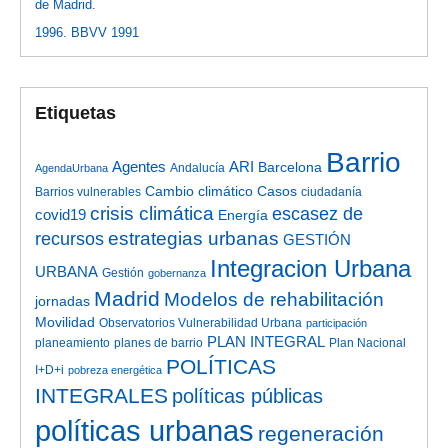
de Madrid.
1996. BBVV 1991
Etiquetas
Barrio
Agentes
ARI
Barcelona
Andalucía
AgendaUrbana
Cambio climático
Casos
Barrios vulnerables
ciudadanía
crisis climática
escasez de
covid19
Energía
estrategias urbanas
recursos
GESTIÓN
Integracion Urbana
URBANA
Gestión
gobernanza
Madrid
Modelos de rehabilitación
jornadas
Movilidad
Observatorios Vulnerabilidad Urbana
participación
PLAN INTEGRAL
planeamiento
planes de barrio
Plan Nacional
POLÍTICAS
I+D+i
pobreza energética
INTEGRALES
políticas públicas
políticas urbanas
regeneración