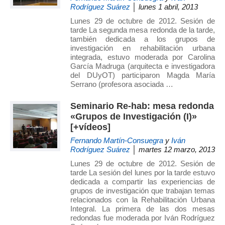
Rodríguez Suárez
│ lunes 1 abril, 2013
de
Investigación
Lunes 29 de octubre de 2012. Sesión de
tarde La segunda mesa redonda de la tarde,
en
también dedicada a los grupos de
Arquitectura,
investigación en rehabilitación urbana
Urbanismo
integrada, estuvo moderada por Carolina
García Madruga (arquitecta e investigadora
y
del DUyOT) participaron Magda María
Sostenibilidad
Serrano (profesora asociada …
(GIAU+S)
de
Seminario Re-hab: mesa redonda
«Grupos de Investigación (I)»
la
[+vídeos]
Universidad
Fernando Martín-Consuegra
y
Iván
Politécnica
Rodríguez Suárez
│ martes 12 marzo, 2013
de
Lunes 29 de octubre de 2012. Sesión de
Madrid
tarde La sesión del lunes por la tarde estuvo
(UPM)
dedicada a compartir las experiencias de
grupos de investigación que trabajan temas
relacionados con la Rehabilitación Urbana
Integral. La primera de las dos mesas
redondas fue moderada por Iván Rodríguez