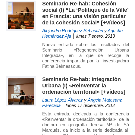
Seminario Re-hab: Cohesión
social (I) “La ‘Politique de la Ville’
en Francia: una visión particular
de la cohesión social” [+vídeos]
Alejandro Rodríguez Sebastián
y
Agustín
Hernández Aja
│ lunes 7 enero, 2013
Nueva entrada sobre los resultados del
Seminario «Regeneración Urbana
Integrada», en la que se recoge la
conferencia impartida por la investigadora
Fatiha Belmessous.
Seminario Re-hab: Integración
Urbana (I) «Reinventar la
ordenación territorial» [+vídeos]
Laura López Álvarez
y
Ángela Matesanz
Parellada
│ lunes 17 diciembre, 2012
Esta entrada, dedicada a la conferencia
«Reinventar la ordenación territorial» de la
doctora en geografía Teresa Mª de Sá
Marqués, da inicio a la serie dedicada al