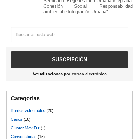
Seminario “Regeneración Urbana Integrada:
Cohesión Social, Responsabilidad
ambiental e Integración Urbana”.
Barra
Buscar
en
lateral
esta
web
principal
Actualizaciones por correo electrónico
Categorías
Barrios vulnerables
(20)
Casos
(18)
Clúster MoviTur
(1)
Convocatorias
(15)