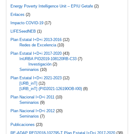
Energy Poverty Intelligence Unit – EPIU Getafe
(2)
Enlaces
(2)
Impacto COVID-19
(17)
LIFESeedNEB
(1)
Plan Estatal I+D+i 2013-2016
(12)
Redes de Excelencia
(10)
Plan Estatal I+D+i 2017-2020
(43)
InURBA PID2019-108120RB-C33
(7)
Investigación
(2)
Seminarios
(10)
Plan Estatal I+D+i 2021-2023
(12)
[URB_inT]
(12)
[URB_inT] (PID2021-126190OB-I00)
(8)
Plan Nacional I+D+i 2011
(10)
Seminarios
(9)
Plan Nacional I+D+i 2012
(20)
Seminarios
(7)
Publicaciones
(23)
RE-ADAP RED2018-102795-T Plan Estatal I+D+i 2017-2020
(38)