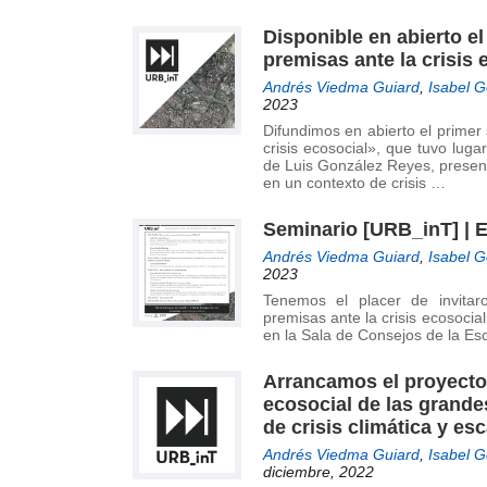
Disponible en abierto e
premisas ante la crisis 
Andrés Viedma Guiard
,
Isabel 
2023
Difundimos en abierto el primer
crisis ecosocial», que tuvo lug
de Luis González Reyes, present
en un contexto de crisis …
Seminario [URB_inT] | E
Andrés Viedma Guiard
,
Isabel 
2023
Tenemos el placer de invitaro
premisas ante la crisis ecosocia
en la Sala de Consejos de la Es
Arrancamos el proyecto 
ecosocial de las grand
de crisis climática y es
Andrés Viedma Guiard
,
Isabel 
diciembre, 2022