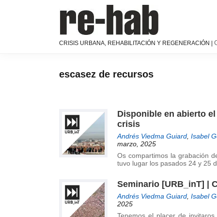
Saltar
Saltar
Saltar
a
al
a
la
contenido
la
navegación
principal
barra
RE-
Página
CRISIS URBANA, REHABILITACIÓN Y REGENERACIÓN |
principal
lateral
HAB
de
│
principal
difusión
Crisis
y
escasez de recursos
urbana,
discusión
rehabilitación
sobre
y
la
regeneración
Disponible en abierto el
adaptación
crisis
de
nuestras
Andrés Viedma Guiard
,
Isabel 
marzo, 2025
ciudades
Os compartimos la grabación del
a
tuvo lugar los pasados 24 y 25 
los
nuevos
Seminario [URB_inT] | Ca
retos
Andrés Viedma Guiard
,
Isabel 
urbanos
2025
del Grupo
Tenemos el placer de invitaros 