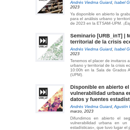
Andrés Viedma Guiard
,
Isabel 
2023
Ya disponible en abierto la gra
para el análisis urbano y territo
de 2023 en la ETSAM-UPM. ¡Esp
Seminario [URB_inT] | M
territorial de la crisis e
Andrés Viedma Guiard
,
Isabel 
2023
Tenemos el placer de invitaros a
urbano y territorial de la crisis
10:00h en la Sala de Grados A
(UPM).
Disponible en abierto e
vulnerabilidad urbana e
datos y fuentes estadíst
Andrés Viedma Guiard
,
Agustín
marzo, 2023
Difundimos en abierto el seg
vulnerabilidad urbana en un 
estadísticas», que tuvo lugar e