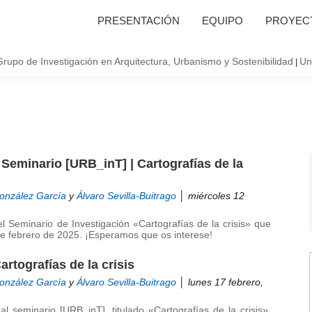
PRESENTACIÓN
EQUIPO
PROYECT
Grupo de Investigación en Arquitectura, Urbanismo y Sostenibilidad
Un
|
 Seminario [URB_inT] | Cartografías de la
González García
y
Álvaro Sevilla-Buitrago
│ miércoles 12
 Seminario de Investigación «Cartografías de la crisis» que
de febrero de 2025. ¡Esperamos que os interese!
rtografías de la crisis
González García
y
Álvaro Sevilla-Buitrago
│ lunes 17 febrero,
al seminario [URB_inT], titulado «Cartografías de la crisis»,