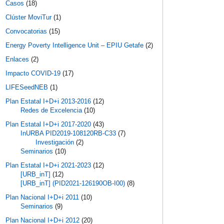
Casos
(18)
Clúster MoviTur
(1)
Convocatorias
(15)
Energy Poverty Intelligence Unit – EPIU Getafe
(2)
Enlaces
(2)
Impacto COVID-19
(17)
LIFESeedNEB
(1)
Plan Estatal I+D+i 2013-2016
(12)
Redes de Excelencia
(10)
Plan Estatal I+D+i 2017-2020
(43)
InURBA PID2019-108120RB-C33
(7)
Investigación
(2)
Seminarios
(10)
Plan Estatal I+D+i 2021-2023
(12)
[URB_inT]
(12)
[URB_inT] (PID2021-126190OB-I00)
(8)
Plan Nacional I+D+i 2011
(10)
Seminarios
(9)
Plan Nacional I+D+i 2012
(20)