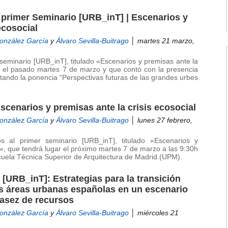
l primer Seminario [URB_inT] | Escenarios y
ecosocial
González García
y
Álvaro Sevilla-Buitrago
│ martes 21 marzo,
 seminario [URB_inT], titulado «Escenarios y premisas ante la
ar el pasado martes 7 de marzo y que contó con la presencia
ando la ponencia “Perspectivas futuras de las grandes urbes
scenarios y premisas ante la crisis ecosocial
González García
y
Álvaro Sevilla-Buitrago
│ lunes 27 febrero,
s al primer seminario [URB_inT], titulado «Escenarios y
l», que tendrá lugar el próximo martes 7 de marzo a las 9:30h
cuela Técnica Superior de Arquitectura de Madrid (UPM).
[URB_inT]: Estrategias para la transición
es áreas urbanas españolas en un escenario
casez de recursos
González García
y
Álvaro Sevilla-Buitrago
│ miércoles 21