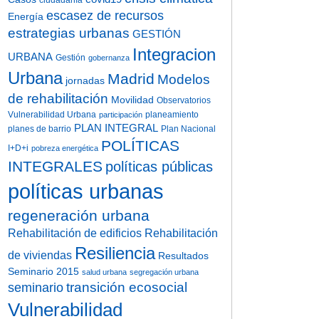
ciudadanía
escasez de recursos
Energía
estrategias urbanas
GESTIÓN
Integracion
URBANA
Gestión
gobernanza
Urbana
Madrid
Modelos
jornadas
de rehabilitación
Movilidad
Observatorios
Vulnerabilidad Urbana
planeamiento
participación
PLAN INTEGRAL
planes de barrio
Plan Nacional
POLÍTICAS
I+D+i
pobreza energética
INTEGRALES
políticas públicas
políticas urbanas
regeneración urbana
Rehabilitación de edificios
Rehabilitación
Resiliencia
de viviendas
Resultados
Seminario 2015
salud urbana
segregación urbana
transición ecosocial
seminario
Vulnerabilidad