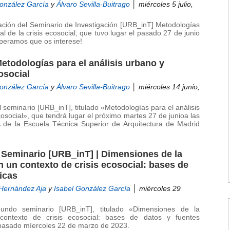
González García
y
Álvaro Sevilla-Buitrago
│ miércoles 5 julio,
bación del Seminario de Investigación [URB_inT] Metodologías
rial de la crisis ecosocial, que tuvo lugar el pasado 27 de junio
eramos que os interese!
etodologías para el análisis urbano y
cosocial
González García
y
Álvaro Sevilla-Buitrago
│ miércoles 14 junio,
l seminario [URB_inT], titulado «Metodologías para el análisis
 ecosocial», que tendrá lugar el próximo martes 27 de junioa las
 de la Escuela Técnica Superior de Arquitectura de Madrid
l Seminario [URB_inT] | Dimensiones de la
n un contexto de crisis ecosocial: bases de
icas
 Hernández Aja
y
Isabel González García
│ miércoles 29
undo seminario [URB_inT], titulado «Dimensiones de la
contexto de crisis ecosocial: bases de datos y fuentes
l pasado míercoles 22 de marzo de 2023.