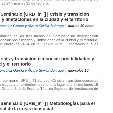
unes 24 y martes 25 de febrero.
 Seminario [URB_inT] | Crisis y transición
y limitaciones en la ciudad y el territorio
González García
y
Álvaro Sevilla-Buitrago
│ martes 30 enero,
rabación de las tres mesas del Seminario de Investigación
ocial: posibilidades y limitaciones en la ciudad y el territorio,
 de enero de 2024 en la ETSAM-UPM. ¡Esperamos que os
isis y transición ecosocial: posibilidades y
 y el territorio
González García
y
Álvaro Sevilla-Buitrago
│ miércoles 10
l seminario [URB_inT], titulado «Crisis y transición ecosocial:
a ciudad y el territorio», que tendrá lugar el próximo lunes 15
e Grados B de la Escuela Técnica Superior de Arquitectura de
l Seminario [URB_inT] | Metodologías para el
rial de la crisis ecosocial