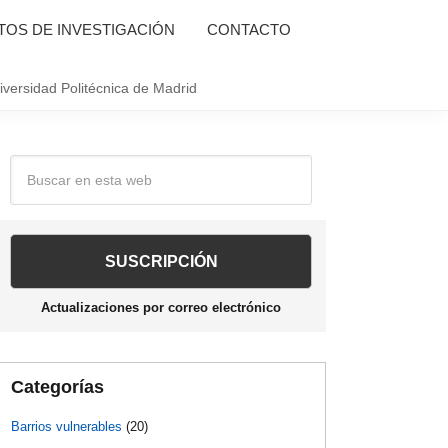
OS DE INVESTIGACIÓN
CONTACTO
iversidad Politécnica de Madrid
Barra
Buscar
en
lateral
esta
web
principal
Actualizaciones por correo electrónico
Categorías
Barrios vulnerables
(20)