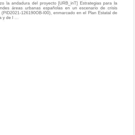
 la andadura del proyecto [URB_inT] Estrategias para la
randes áreas urbanas españolas en un escenario de crisis
s (PID2021-126190OB-I00), enmarcado en el Plan Estatal de
a y de I …