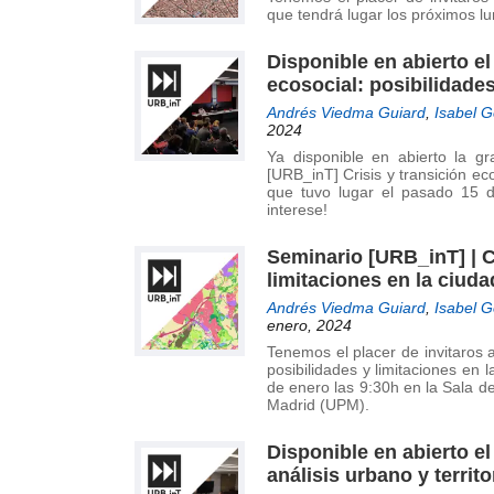
de
que tendrá lugar los próximos l
Investigación
en
Disponible en abierto el
Arquitectura,
ecosocial: posibilidades 
Urbanismo
Andrés Viedma Guiard
,
Isabel 
y
2024
Sostenibilidad
Ya disponible en abierto la g
[URB_inT] Crisis y transición ecos
(GIAU+S)
que tuvo lugar el pasado 15
de
interese!
la
Universidad
Seminario [URB_inT] | Cr
Politécnica
limitaciones en la ciudad
de
Andrés Viedma Guiard
,
Isabel 
Madrid
enero, 2024
(UPM)
Tenemos el placer de invitaros a
posibilidades y limitaciones en l
de enero las 9:30h en la Sala d
Madrid (UPM).
Disponible en abierto e
análisis urbano y territo