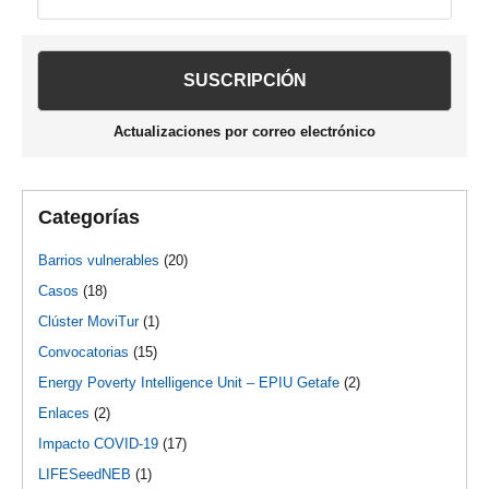
lateral
esta
web
principal
Actualizaciones por correo electrónico
Categorías
Barrios vulnerables
(20)
Casos
(18)
Clúster MoviTur
(1)
Convocatorias
(15)
Energy Poverty Intelligence Unit – EPIU Getafe
(2)
Enlaces
(2)
Impacto COVID-19
(17)
LIFESeedNEB
(1)