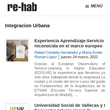
Saltar
Saltar
MENÚ
al
a
RE-
Página
contenido
la
HAB
de
principal
barra
│
Integracion Urbana
difusión
lateral
Crisis
y
principal
urbana,
rehabilitación
discusión
Experiencia Aprendizaje-Servicio
y
sobre
reconocida en el marco europeo
regeneración
la
Rafael Córdoba Hernández
y
María Emilia
adaptación
Román López
│ jueves 24 marzo, 2022
de
Gracias al European Observatory of
nuestras
Service-Learning in Higher Education
(EOSLHE) la experiencia que llevamos ya
ciudades
seis años trabajando desde la asignatura La
a
ciudad y el medio del tercer curso del grado
los
en Fundamentos de la Arquitectura de la
ETSAM (Escuela Técnica Superior de
nuevos
Arquitectura de Madrid), …
retos
urbanos
Universidad Social de Vallecas y I
del Grupo