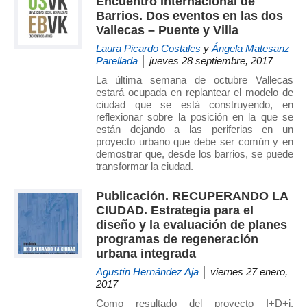
Encuentro Internacional de
de
Barrios. Dos eventos en las dos
Investigación
Vallecas – Puente y Villa
en
Laura Picardo Costales
y
Ángela Matesanz
Parellada
│ jueves 28 septiembre, 2017
Arquitectura,
Urbanismo
La última semana de octubre Vallecas
estará ocupada en replantear el modelo de
y
ciudad que se está construyendo, en
Sostenibilidad
reflexionar sobre la posición en la que se
(GIAU+S)
están dejando a las periferias en un
proyecto urbano que debe ser común y en
de
demostrar que, desde los barrios, se puede
la
transformar la ciudad.
Universidad
Politécnica
Publicación. RECUPERANDO LA
de
CIUDAD. Estrategia para el
diseño y la evaluación de planes
Madrid
programas de regeneración
(UPM)
urbana integrada
Agustín Hernández Aja
│ viernes 27 enero,
2017
Como resultado del proyecto I+D+i,