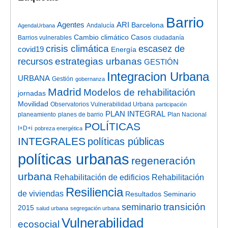
Barrio
Agentes
ARI
Barcelona
Andalucía
AgendaUrbana
Cambio climático
Casos
Barrios vulnerables
ciudadanía
crisis climática
escasez de
covid19
Energía
estrategias urbanas
recursos
GESTIÓN
Integracion Urbana
URBANA
Gestión
gobernanza
Madrid
Modelos de rehabilitación
jornadas
Movilidad
Observatorios Vulnerabilidad Urbana
participación
PLAN INTEGRAL
planeamiento
planes de barrio
Plan Nacional
POLÍTICAS
I+D+i
pobreza energética
INTEGRALES
políticas públicas
políticas urbanas
regeneración
urbana
Rehabilitación de edificios
Rehabilitación
Resiliencia
de viviendas
Resultados Seminario
transición
seminario
2015
salud urbana
segregación urbana
Vulnerabilidad
ecosocial