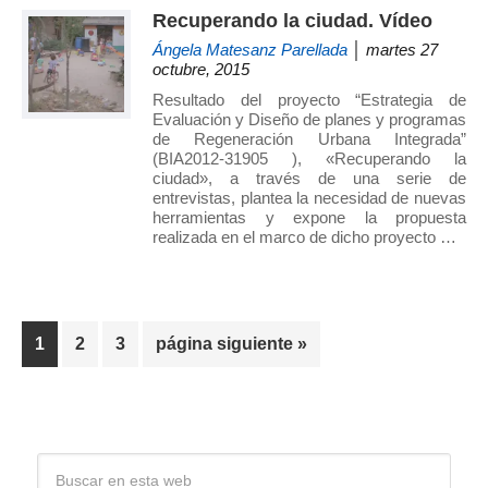
Recuperando la ciudad. Vídeo
Ángela Matesanz Parellada
│ martes 27
octubre, 2015
Resultado del proyecto “Estrategia de
Evaluación y Diseño de planes y programas
de Regeneración Urbana Integrada”
(BIA2012-31905 ), «Recuperando la
ciudad», a través de una serie de
entrevistas, plantea la necesidad de nuevas
herramientas y expone la propuesta
realizada en el marco de dicho proyecto …
Página
Página
Página
Ir
1
2
3
página siguiente »
a
la
Barra
Buscar
en