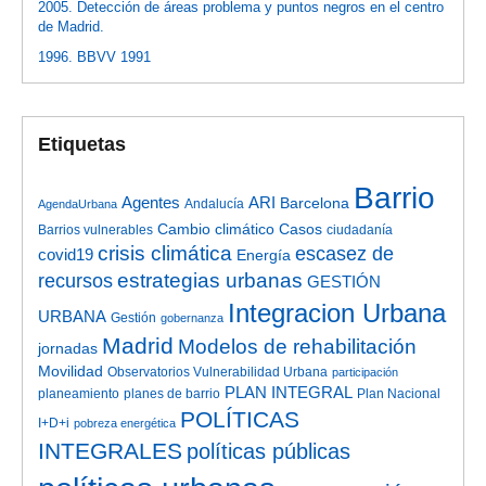
2005. Detección de áreas problema y puntos negros en el centro
de Madrid.
1996. BBVV 1991
Etiquetas
Barrio
Agentes
ARI
Barcelona
Andalucía
AgendaUrbana
Cambio climático
Casos
Barrios vulnerables
ciudadanía
crisis climática
escasez de
covid19
Energía
estrategias urbanas
recursos
GESTIÓN
Integracion Urbana
URBANA
Gestión
gobernanza
Madrid
Modelos de rehabilitación
jornadas
Movilidad
Observatorios Vulnerabilidad Urbana
participación
PLAN INTEGRAL
planeamiento
planes de barrio
Plan Nacional
POLÍTICAS
I+D+i
pobreza energética
INTEGRALES
políticas públicas