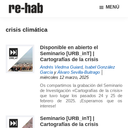
Saltar
Saltar
MENÚ
al
a
RE-
Página
contenido
la
HAB
de
principal
barra
│
crisis climática
difusión
lateral
Crisis
y
principal
urbana,
rehabilitación
discusión
Disponible en abierto el
y
sobre
Seminario [URB_inT] |
regeneración
la
Cartografías de la crisis
adaptación
Andrés Viedma Guiard
,
Isabel González
de
García
y
Álvaro Sevilla-Buitrago
│
miércoles 12 marzo, 2025
nuestras
ciudades
Os compartimos la grabación del Seminario
de Investigación «Cartografías de la crisis»
a
que tuvo lugar los pasados 24 y 25 de
los
febrero de 2025. ¡Esperamos que os
nuevos
interese!
retos
Seminario [URB_inT] |
urbanos
Cartografías de la crisis
del Grupo