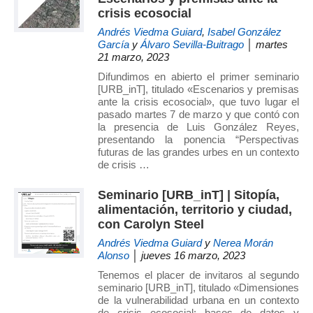
crisis ecosocial
Andrés Viedma Guiard
,
Isabel González
García
y
Álvaro Sevilla-Buitrago
│ martes
21 marzo, 2023
Difundimos en abierto el primer seminario
[URB_inT], titulado «Escenarios y premisas
ante la crisis ecosocial», que tuvo lugar el
pasado martes 7 de marzo y que contó con
la presencia de Luis González Reyes,
presentando la ponencia “Perspectivas
futuras de las grandes urbes en un contexto
de crisis …
Seminario [URB_inT] | Sitopía,
alimentación, territorio y ciudad,
con Carolyn Steel
Andrés Viedma Guiard
y
Nerea Morán
Alonso
│ jueves 16 marzo, 2023
Tenemos el placer de invitaros al segundo
seminario [URB_inT], titulado «Dimensiones
de la vulnerabilidad urbana en un contexto
de crisis ecosocial: bases de datos y