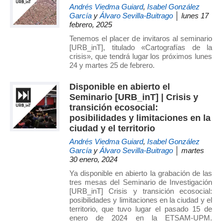
Andrés Viedma Guiard
,
Isabel González
de
García
y
Álvaro Sevilla-Buitrago
│ lunes 17
Investigación
febrero, 2025
en
Tenemos el placer de invitaros al seminario
Arquitectura,
[URB_inT], titulado «Cartografías de la
Urbanismo
crisis», que tendrá lugar los próximos lunes
24 y martes 25 de febrero.
y
Sostenibilidad
Disponible en abierto el
(GIAU+S)
Seminario [URB_inT] | Crisis y
de
transición ecosocial:
la
posibilidades y limitaciones en la
Universidad
ciudad y el territorio
Politécnica
Andrés Viedma Guiard
,
Isabel González
García
y
Álvaro Sevilla-Buitrago
│ martes
de
30 enero, 2024
Madrid
Ya disponible en abierto la grabación de las
(UPM)
tres mesas del Seminario de Investigación
[URB_inT] Crisis y transición ecosocial:
posibilidades y limitaciones en la ciudad y el
territorio, que tuvo lugar el pasado 15 de
enero de 2024 en la ETSAM-UPM.