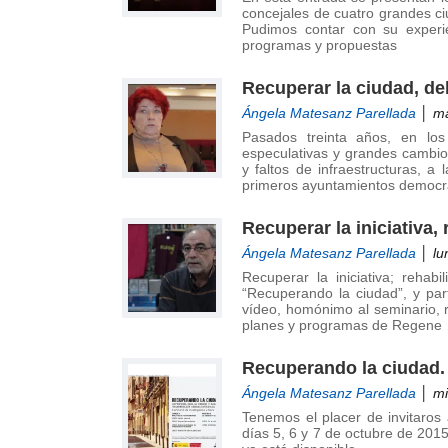
de
concejales de cuatro grandes ci
Pudimos contar con su experi
Investigación
programas y propuestas
en
Arquitectura,
Recuperar la ciudad, del
Urbanismo
Ángela Matesanz Parellada
│ ma
y
Pasados treinta años, en los
Sostenibilidad
especulativas y grandes cambios
(GIAU+S)
y faltos de infraestructuras, a
de
primeros ayuntamientos democr
la
Recuperar la iniciativa, 
Universidad
Politécnica
Ángela Matesanz Parellada
│ lu
de
Recuperar la iniciativa; rehab
“Recuperando la ciudad”, y part
Madrid
vídeo, homónimo al seminario, r
(UPM)
planes y programas de Regene
Recuperando la ciudad.
Ángela Matesanz Parellada
│ mi
Tenemos el placer de invitaros
días 5, 6 y 7 de octubre de 201