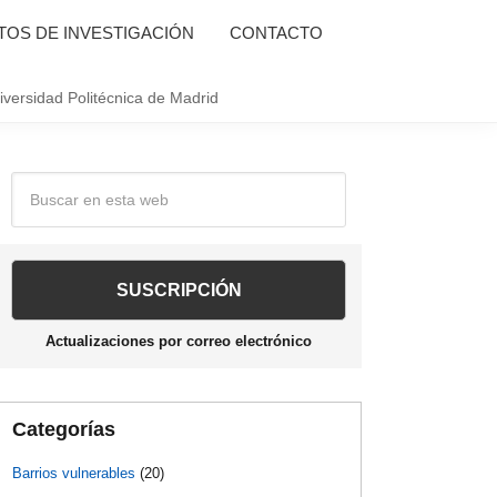
OS DE INVESTIGACIÓN
CONTACTO
iversidad Politécnica de Madrid
Barra
Buscar
en
lateral
esta
web
principal
Actualizaciones por correo electrónico
Categorías
Barrios vulnerables
(20)