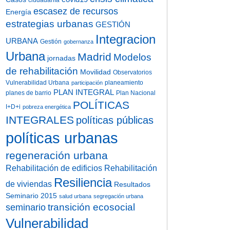
ciudadanía
escasez de recursos
Energía
estrategias urbanas
GESTIÓN
Integracion
URBANA
Gestión
gobernanza
Urbana
Madrid
Modelos
jornadas
de rehabilitación
Movilidad
Observatorios
Vulnerabilidad Urbana
planeamiento
participación
PLAN INTEGRAL
planes de barrio
Plan Nacional
POLÍTICAS
I+D+i
pobreza energética
INTEGRALES
políticas públicas
políticas urbanas
regeneración urbana
Rehabilitación de edificios
Rehabilitación
Resiliencia
de viviendas
Resultados
Seminario 2015
salud urbana
segregación urbana
transición ecosocial
seminario
Vulnerabilidad