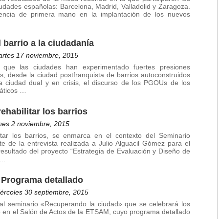
udades españolas: Barcelona, Madrid, Valladolid y Zaragoza.
encia de primera mano en la implantación de los nuevos
 barrio a la ciudadanía
rtes 17 noviembre, 2015
 que las ciudades han experimentado fuertes presiones
, desde la ciudad postfranquista de barrios autoconstruidos
 la ciudad dual y en crisis, el discurso de los PGOUs de los
áticos …
rehabilitar los barrios
nes 2 noviembre, 2015
ilitar los barrios, se enmarca en el contexto del Seminario
e de la entrevista realizada a Julio Alguacil Gómez para el
esultado del proyecto “Estrategia de Evaluación y Diseño de
 …
 Programa detallado
ércoles 30 septiembre, 2015
 al seminario «Recuperando la ciudad» que se celebrará los
5 en el Salón de Actos de la ETSAM, cuyo programa detallado