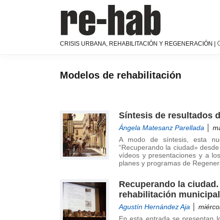
Saltar
Saltar
Saltar
a
al
a
la
contenido
la
navegación
principal
barra
RE-
Página
CRISIS URBANA, REHABILITACIÓN Y REGENERACIÓN |
principal
lateral
HAB
de
│
principal
difusión
Crisis
y
Modelos de rehabilitación
urbana,
discusión
rehabilitación
sobre
y
la
regeneración
Síntesis de resultados 
adaptación
de
Ángela Matesanz Parellada
│ ma
nuestras
A modo de síntesis, esta nu
“Recuperando la ciudad» desde e
ciudades
vídeos y presentaciones y a lo
a
planes y programas de Regene
los
nuevos
Recuperando la ciudad.
retos
rehabilitación municipal
urbanos
Agustín Hernández Aja
│ miércol
del Grupo
En esta entrada se presentan l