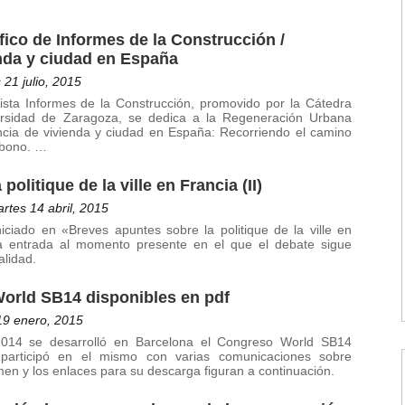
fico de Informes de la Construcción /
nda y ciudad en España
21 julio, 2015
vista Informes de la Construcción, promovido por la Cátedra
ersidad de Zaragoza, se dedica a la Regeneración Urbana
encia de vivienda y ciudad en España: Recorriendo el camino
rbono. …
olitique de la ville en Francia (II)
rtes 14 abril, 2015
iciado en «Breves apuntes sobre la politique de la ville en
ta entrada al momento presente en el que el debate sigue
lidad.
orld SB14 disponibles en pdf
19 enero, 2015
014 se desarrolló en Barcelona el Congreso World SB14
participó en el mismo con varias comunicaciones sobre
men y los enlaces para su descarga figuran a continuación.