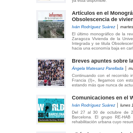
ya está disponible.
Artículos en el Monográ
Obsolescencia de vivie
Iván Rodríguez Suárez
│ martes 
El último monográfico de la re
Zaragoza Vivienda de la Univ
Integrada y se titula Obsolesc
hacia una economía baja en ca
Breves apuntes sobre la p
Ángela Matesanz Parellada
│ ma
Continuando con el recorrido in
Francia (I)», llegamos con es
estando más que nunca de actua
Comunicaciones en el W
Iván Rodríguez Suárez
│ lunes 
Del 27 al 30 de octubre de 2
Barcelona. El grupo RE-HAB 
rehabilitación urbana cuyo resu