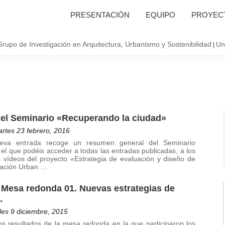
PRESENTACIÓN
EQUIPO
PROYECT
Grupo de Investigación en Arquitectura, Urbanismo y Sostenibilidad
Un
|
del Seminario «Recuperando la ciudad»
rtes 23 febrero, 2016
eva entrada recoge un resumen general del Seminario
l que podéis acceder a todas las entradas publicadas, a los
s vídeos del proyecto «Estrategia de evaluación y diseño de
ración Urban …
 Mesa redonda 01. Nuevas estrategias de
.
es 9 diciembre, 2015
os resultados de la mesa redonda en la que participaron los