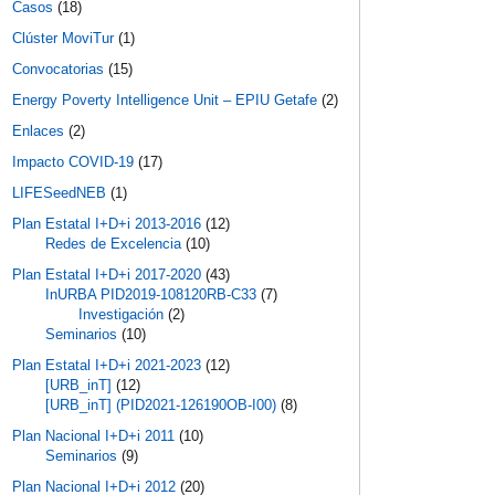
Casos
(18)
Clúster MoviTur
(1)
Convocatorias
(15)
Energy Poverty Intelligence Unit – EPIU Getafe
(2)
Enlaces
(2)
Impacto COVID-19
(17)
LIFESeedNEB
(1)
Plan Estatal I+D+i 2013-2016
(12)
Redes de Excelencia
(10)
Plan Estatal I+D+i 2017-2020
(43)
InURBA PID2019-108120RB-C33
(7)
Investigación
(2)
Seminarios
(10)
Plan Estatal I+D+i 2021-2023
(12)
[URB_inT]
(12)
[URB_inT] (PID2021-126190OB-I00)
(8)
Plan Nacional I+D+i 2011
(10)
Seminarios
(9)
Plan Nacional I+D+i 2012
(20)