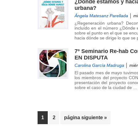
¿Dónde estamos y hacia
urbana?
Ángela Matesanz Parellada
│ mi
¿Regeneración urbana? Decons
incluído en el número ¿Dónde e
sobre el punto en el que se encu
hacia dónde se dirige lo que se
7º Seminario Re-hab C
EN DISPUTA
Carolina García Madruga
│ miér
El pasado mes de mayo tuvimos 
los miembros del proyecto CONT
presentación del proyecto conoc
sobre el caso de la ciudad de …
Página
Página
Ir
1
2
página siguiente »
a
la