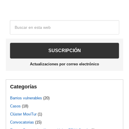
la
Barra
Buscar
en
lateral
esta
web
principal
Actualizaciones por correo electrónico
Categorías
Barrios vulnerables
(20)
Casos
(18)
Clúster MoviTur
(1)
Convocatorias
(15)