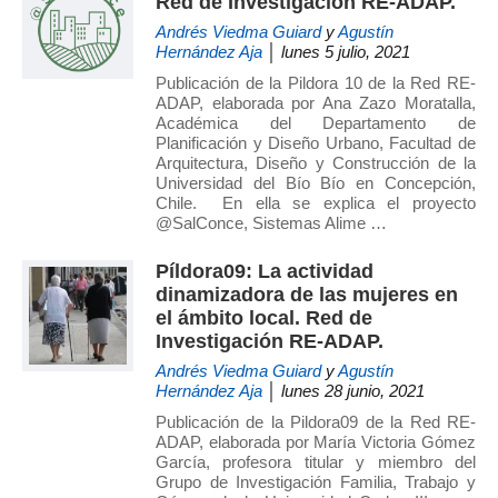
Red de Investigación RE-ADAP.
de
Andrés Viedma Guiard
y
Agustín
Investigación
Hernández Aja
│ lunes 5 julio, 2021
en
Publicación de la Pildora 10 de la Red RE-
Arquitectura,
ADAP, elaborada por Ana Zazo Moratalla,
Académica del Departamento de
Urbanismo
Planificación y Diseño Urbano, Facultad de
y
Arquitectura, Diseño y Construcción de la
Sostenibilidad
Universidad del Bío Bío en Concepción,
Chile. En ella se explica el proyecto
(GIAU+S)
@SalConce, Sistemas Alime …
de
la
Píldora09: La actividad
Universidad
dinamizadora de las mujeres en
Politécnica
el ámbito local. Red de
de
Investigación RE-ADAP.
Madrid
Andrés Viedma Guiard
y
Agustín
Hernández Aja
│ lunes 28 junio, 2021
(UPM)
Publicación de la Pildora09 de la Red RE-
ADAP, elaborada por María Victoria Gómez
García, profesora titular y miembro del
Grupo de Investigación Familia, Trabajo y