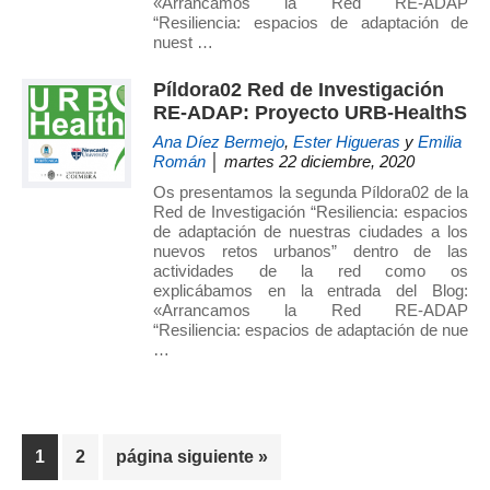
«Arrancamos la Red RE-ADAP
“Resiliencia: espacios de adaptación de
nuest …
Píldora02 Red de Investigación
RE-ADAP: Proyecto URB-HealthS
Ana Díez Bermejo
,
Ester Higueras
y
Emilia
Román
│ martes 22 diciembre, 2020
Os presentamos la segunda Píldora02 de la
Red de Investigación “Resiliencia: espacios
de adaptación de nuestras ciudades a los
nuevos retos urbanos” dentro de las
actividades de la red como os
explicábamos en la entrada del Blog:
«Arrancamos la Red RE-ADAP
“Resiliencia: espacios de adaptación de nue
…
Página
Página
Ir
1
2
página siguiente »
a