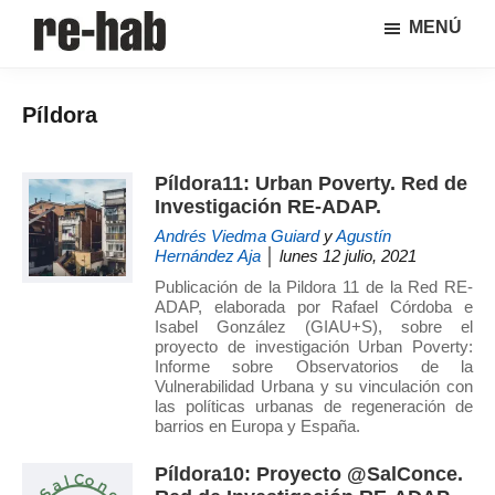
Saltar
Saltar
MENÚ
al
a
RE-
Página
contenido
la
HAB
de
principal
barra
│
Píldora
difusión
lateral
Crisis
y
principal
urbana,
rehabilitación
discusión
Píldora11: Urban Poverty. Red de
y
sobre
Investigación RE-ADAP.
regeneración
la
Andrés Viedma Guiard
y
Agustín
adaptación
Hernández Aja
│ lunes 12 julio, 2021
de
Publicación de la Pildora 11 de la Red RE-
nuestras
ADAP, elaborada por Rafael Córdoba e
Isabel González (GIAU+S), sobre el
ciudades
proyecto de investigación Urban Poverty:
a
Informe sobre Observatorios de la
los
Vulnerabilidad Urbana y su vinculación con
las políticas urbanas de regeneración de
nuevos
barrios en Europa y España.
retos
urbanos
Píldora10: Proyecto @SalConce.
del Grupo