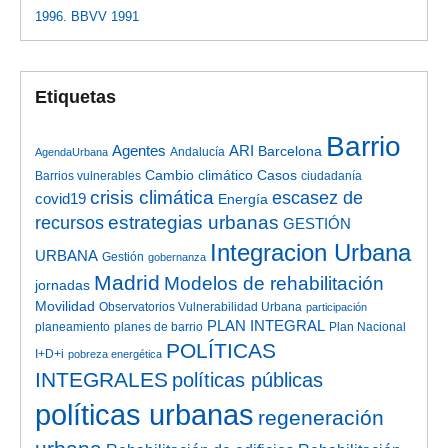
1996. BBVV 1991
Etiquetas
Barrio
Agentes
ARI
Barcelona
Andalucía
AgendaUrbana
Cambio climático
Casos
Barrios vulnerables
ciudadanía
crisis climática
escasez de
covid19
Energía
estrategias urbanas
recursos
GESTIÓN
Integracion Urbana
URBANA
Gestión
gobernanza
Madrid
Modelos de rehabilitación
jornadas
Movilidad
Observatorios Vulnerabilidad Urbana
participación
PLAN INTEGRAL
planeamiento
planes de barrio
Plan Nacional
POLÍTICAS
I+D+i
pobreza energética
INTEGRALES
políticas públicas
políticas urbanas
regeneración