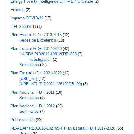
Energy Poverty Intelligence Unit – EPIU Getafe
(2)
Enlaces
(2)
Impacto COVID-19
(17)
LIFESeedNEB
(1)
Plan Estatal I+D+i 2013-2016
(12)
Redes de Excelencia
(10)
Plan Estatal I+D+i 2017-2020
(43)
InURBA PID2019-108120RB-C33
(7)
Investigación
(2)
Seminarios
(10)
Plan Estatal I+D+i 2021-2023
(12)
[URB_inT]
(12)
[URB_inT] (PID2021-126190OB-I00)
(8)
Plan Nacional I+D+i 2011
(10)
Seminarios
(9)
Plan Nacional I+D+i 2012
(20)
Seminarios
(7)
Publicaciones
(23)
RE-ADAP RED2018-102795-T Plan Estatal I+D+i 2017-2020
(38)
Boletín
(5)