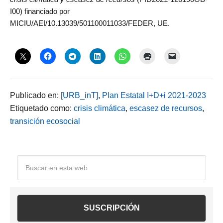
I00) financiado por
MICIU/AEI/10.13039/501100011033/FEDER, UE.
Publicado en:
[URB_inT]
,
Plan Estatal I+D+i 2021-2023
Etiquetado como:
crisis climática
,
escasez de recursos
,
transición ecosocial
Barra
Buscar
en
lateral
esta
web
principal