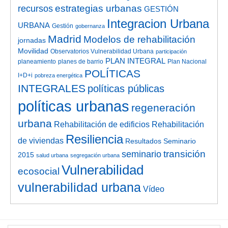
estrategias urbanas
recursos
GESTIÓN
Integracion Urbana
URBANA
Gestión
gobernanza
Madrid
Modelos de rehabilitación
jornadas
Movilidad
Observatorios Vulnerabilidad Urbana
participación
PLAN INTEGRAL
planeamiento
planes de barrio
Plan Nacional
POLÍTICAS
I+D+i
pobreza energética
INTEGRALES
políticas públicas
políticas urbanas
regeneración
urbana
Rehabilitación de edificios
Rehabilitación
Resiliencia
de viviendas
Resultados Seminario
transición
seminario
2015
salud urbana
segregación urbana
Vulnerabilidad
ecosocial
vulnerabilidad urbana
Vídeo