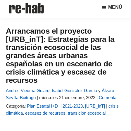
Saltar
Saltar
MENÚ
al
a
RE-
Página
contenido
la
HAB
de
principal
barra
│
Arrancamos el proyecto
difusión
lateral
Crisis
[URB_inT]: Estrategias para la
y
principal
urbana,
rehabilitación
discusión
transición ecosocial de las
y
sobre
grandes áreas urbanas
regeneración
la
españolas en un escenario de
adaptación
crisis climática y escasez de
de
recursos
nuestras
ciudades
Andrés Viedma Guiard
,
Isabel González García
y
Álvaro
a
Sevilla-Buitrago
|
miércoles 21 diciembre, 2022 |
Comentar
los
Categoría:
Plan Estatal I+D+i 2021-2023
,
[URB_inT]
|
crisis
nuevos
climática
,
escasez de recursos
,
transición ecosocial
retos
urbanos
del Grupo