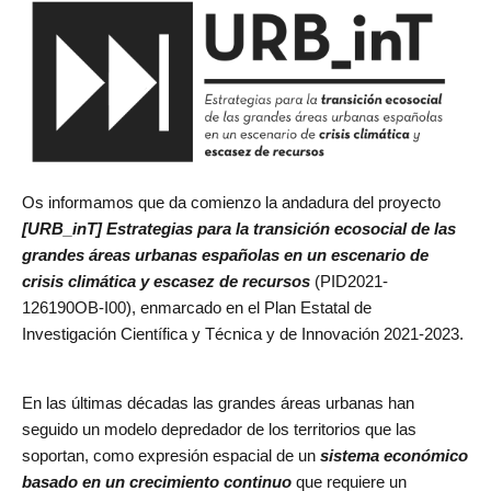
de
Investigación
en
Arquitectura,
Urbanismo
y
Sostenibilidad
Os informamos que da comienzo la andadura del proyecto
(GIAU+S)
[URB_inT] Estrategias para la transición ecosocial de las
de
grandes áreas urbanas españolas en un escenario de
la
crisis climática y escasez de recursos
(PID2021-
Universidad
126190OB-I00), enmarcado en el Plan Estatal de
Politécnica
Investigación Científica y Técnica y de Innovación 2021-2023.
de
Madrid
(UPM)
En las últimas décadas las grandes áreas urbanas han
seguido un modelo depredador de los territorios que las
soportan, como expresión espacial de un
sistema económico
basado en un crecimiento continuo
que requiere un