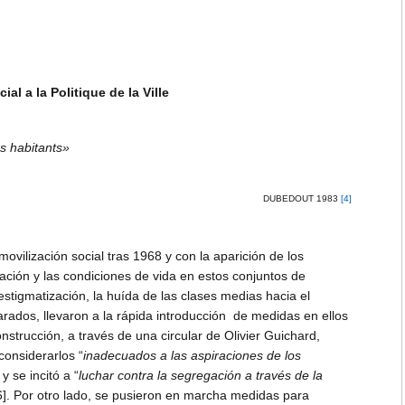
al a la Politique de la Ville
es habitants»
DUBEDOUT 1983
[4]
ovilización social tras 1968 y con la aparición de los
ación y las condiciones de vida en estos conjuntos de
estigmatización, la huída de las clases medias hacia el
rados, llevaron a la rápida introducción de medidas en ellos
trucción, a través de una circular de Olivier Guichard,
considerarlos “
inadecuados a las aspiraciones de los
, y se incitó a “
luchar contra la segregación a través de la
or otro lado, se pusieron en marcha medidas para