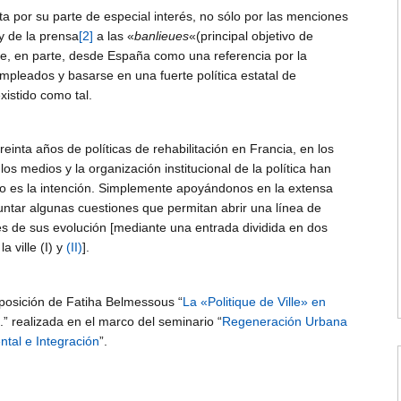
ulta por su parte de especial interés, no sólo por las menciones
y de la prensa
[2]
a las «
banlieues
«(principal objetivo de
rse, en parte, desde España como una referencia por la
empleados y basarse en una fuerte política estatal de
xistido como tal.
einta años de políticas de rehabilitación en Francia, en los
 los medios y la organización institucional de la política han
o es la intención. Simplemente apoyándonos en la extensa
puntar algunas cuestiones que permitan abrir una línea de
vés de sus evolución [mediante una entrada dividida en dos
a ville (I) y
(II)
].
posición de Fatiha Belmessous “
La «Politique de Ville» en
.” realizada en el marco del seminario “
Regen
eración Urbana
ntal e Integración
”.