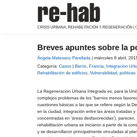
Saltar
Saltar
Saltar
a
al
a
la
contenido
la
navegación
principal
barra
RE-
Página
CRISIS URBANA, REHABILITACIÓN Y REGENERACIÓN |
principal
lateral
HAB
de
│
principal
difusión
Crisis
y
Breves apuntes sobre la pol
urbana,
discusión
rehabilitación
Ángela Matesanz Parellada
|
miércoles 8 abril, 201
sobre
y
la
Categoría:
Casos
|
Barrio
,
Francia
,
Integracion Ur
regeneración
adaptación
Rehabilitación de edificios
,
Vulnerabilidad
,
políticas
de
nuestras
La Regeneración Urbana Integrada es, para la Unió
ciudades
complejos problemas de los “barrios menos favoreci
a
cuestiones básicas a las que se refiere según la D
los
en la ciudad, integración entre las áreas tratadas y
nuevos
concentradas en ‘áreas desfavorecidas’), parecen, 
retos
rehabilitación urbana se iniciaron a partir de la
urbanos
y se desarrollaron principalmente vinculadas al 
del Grupo