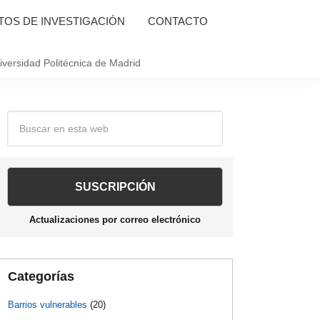
OS DE INVESTIGACIÓN
CONTACTO
iversidad Politécnica de Madrid
Barra
Buscar
en
lateral
esta
web
principal
Actualizaciones por correo electrónico
Categorías
Barrios vulnerables
(20)