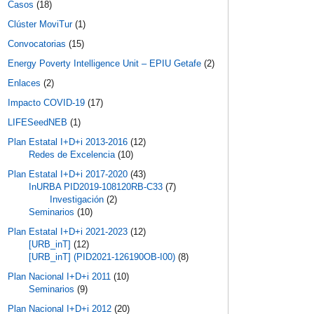
Casos
(18)
Clúster MoviTur
(1)
Convocatorias
(15)
Energy Poverty Intelligence Unit – EPIU Getafe
(2)
Enlaces
(2)
Impacto COVID-19
(17)
LIFESeedNEB
(1)
Plan Estatal I+D+i 2013-2016
(12)
Redes de Excelencia
(10)
Plan Estatal I+D+i 2017-2020
(43)
InURBA PID2019-108120RB-C33
(7)
Investigación
(2)
Seminarios
(10)
Plan Estatal I+D+i 2021-2023
(12)
[URB_inT]
(12)
[URB_inT] (PID2021-126190OB-I00)
(8)
Plan Nacional I+D+i 2011
(10)
Seminarios
(9)
Plan Nacional I+D+i 2012
(20)