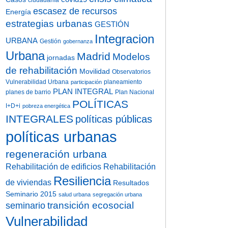
ciudadanía
escasez de recursos
Energía
estrategias urbanas
GESTIÓN
Integracion
URBANA
Gestión
gobernanza
Urbana
Madrid
Modelos
jornadas
de rehabilitación
Movilidad
Observatorios
Vulnerabilidad Urbana
planeamiento
participación
PLAN INTEGRAL
planes de barrio
Plan Nacional
POLÍTICAS
I+D+i
pobreza energética
INTEGRALES
políticas públicas
políticas urbanas
regeneración urbana
Rehabilitación de edificios
Rehabilitación
Resiliencia
de viviendas
Resultados
Seminario 2015
salud urbana
segregación urbana
transición ecosocial
seminario
Vulnerabilidad