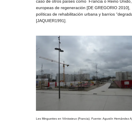
caso de otros países como Francia o Reino Unido, co
de
europeas de regeneración [DE GREGORIO 2010], en lo
Investigación
políticas de rehabilitación urbana y barrios “degra
en
[JAQUIER1991].
Arquitectura,
Urbanismo
y
Sostenibilidad
(GIAU+S)
de
la
Universidad
Politécnica
de
Madrid
(UPM)
Les Minguettes en Vénissieux (Francia). Fuente: Agustín Hernández A