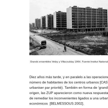
Grands ensembles Velizy y Villacoublay 1964. Fuente:Institut National 
Diez años más tarde, y en paralelo a las operacion
número de habitantes de los centros urbanos [CA
urbaniser par priorité). También en forma de ‘gra
origen, las ZUP aparecieron como nueva respuesta a
de remediar los inconvenientes ligados a una urban
económicos [BELMESSOUS 2002].