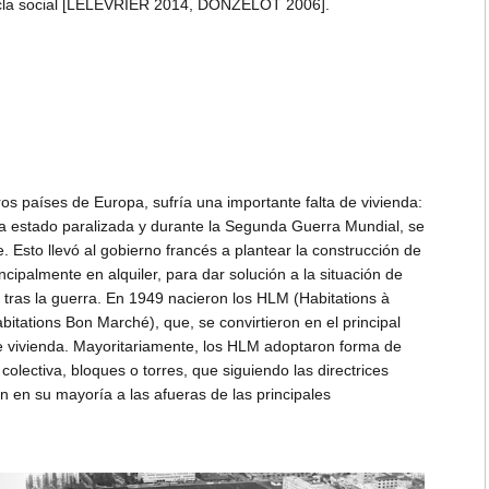
ezcla social [LELÈVRIER 2014, DONZELOT 2006].
tros países de Europa, sufría una importante falta de vivienda:
ía estado paralizada y durante la Segunda Guerra Mundial, se
. Esto llevó al gobierno francés a plantear la construcción de
cipalmente en alquiler, para dar solución a la situación de
 tras la guerra. En 1949 nacieron los HLM (Habitations à
tations Bon Marché), que, se convirtieron en el principal
de vivienda. Mayoritariamente, los HLM adoptaron forma de
olectiva, bloques o torres, que siguiendo las directrices
on en su mayoría a las afueras de las principales