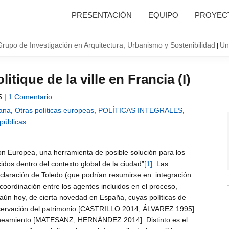
PRESENTACIÓN
EQUIPO
PROYECT
Grupo de Investigación en Arquitectura, Urbanismo y Sostenibilidad
Un
|
itique de la ville en Francia (I)
5 |
1 Comentario
bana
,
Otras políticas europeas
,
POLÍTICAS INTEGRALES
,
 públicas
n Europea, una herramienta de posible solución para los
dos dentro del contexto global de la ciudad”
[1]
. Las
eclaración de Toledo (que podrían resumirse en: integración
 coordinación entre los agentes incluidos en el proceso,
aún hoy, de cierta novedad en España, cuyas políticas de
 conservación del patrimonio [CASTRILLO 2014, ÁLVAREZ 1995]
planeamiento [MATESANZ, HERNÁNDEZ 2014]. Distinto es el