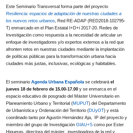
de
Este Seminario Transversal forma parte del proyecto
Investigación
Resiliencia: espacios de adaptación de nuestras ciudades a
en
los nuevos retos urbanos
,
Red RE-ADAP (RED2018-102795-
Arquitectura,
T) enmarcado en el Plan Estatal I+D+i 2017-20. Redes de
Urbanismo
Investigación como respuesta a la necesidad de articular un
y
enfoque de investigadores y/o expertos externos a la red que
Sostenibilidad
afronten retos en nuestras ciudades mediante la implantación
(GIAU+S)
de políticas públicas para la transformación urbana hacia
de
ciudades más justas, inclusivas, ecológicas y habitables.
la
Universidad
El seminario
Agenda Urbana Española
se celebrará
el
Politécnica
jueves 18 de febrero de 15.00-17.00
y se enmarca en el
de
espacio educativo de posgrado del Máster Universitario en
Madrid
Planeamiento Urbano y Territorial (
MUPUT
) del Departamento
(UPM)
de Urbanística y Ordenación del Territorio (
DUyOT
) y está
coordinado tanto por Agustín Hernández Aja, IP del proyecto y
miembro del grupo de Investigación
GIAU+S
como por Ester
Higueras, directora del máster, investigadora de la red y