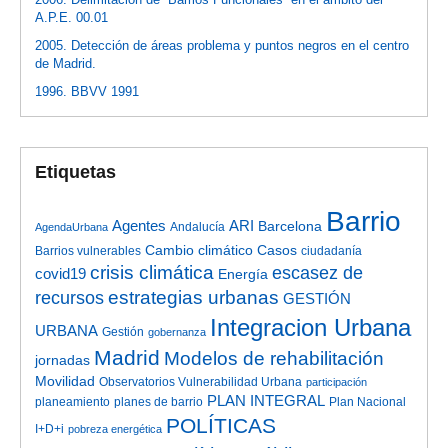
A.P.E. 00.01
2005. Detección de áreas problema y puntos negros en el centro
de Madrid.
1996. BBVV 1991
Etiquetas
Barrio
Agentes
ARI
Barcelona
Andalucía
AgendaUrbana
Cambio climático
Casos
Barrios vulnerables
ciudadanía
crisis climática
escasez de
covid19
Energía
estrategias urbanas
recursos
GESTIÓN
Integracion Urbana
URBANA
Gestión
gobernanza
Madrid
Modelos de rehabilitación
jornadas
Movilidad
Observatorios Vulnerabilidad Urbana
participación
PLAN INTEGRAL
planeamiento
planes de barrio
Plan Nacional
POLÍTICAS
I+D+i
pobreza energética