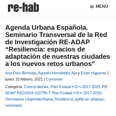
Saltar
Saltar
MENÚ
al
a
RE-
Página
contenido
la
HAB
de
principal
barra
│
Agenda Urbana Española.
difusión
lateral
Crisis
Seminario Transversal de la Red
y
principal
urbana,
rehabilitación
discusión
de Investigación RE-ADAP
y
sobre
“Resiliencia: espacios de
regeneración
la
adaptación de nuestras ciudades
adaptación
a los nuevos retos urbanos”
de
nuestras
Ana Díez Bermejo
,
Agustín Hernández Aja
y
Ester Higueras
|
ciudades
lunes 15 febrero, 2021 |
Comentar
a
Categoría:
Convocatorias
,
Plan Estatal I+D+i 2017-2020
,
RE-
los
ADAP RED2018-102795-T Plan Estatal I+D+i 2017-2020
,
nuevos
Seminarios
|
AgendaUrbana
,
Resiliencia
,
políticas urbanas
,
retos
seminario
urbanos
del Grupo