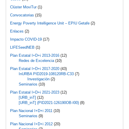
Clúster MoviTur
(1)
Convocatorias
(15)
Energy Poverty Intelligence Unit – EPIU Getafe
(2)
Enlaces
(2)
Impacto COVID-19
(17)
LIFESeedNEB
(1)
Plan Estatal I+D+i 2013-2016
(12)
Redes de Excelencia
(10)
Plan Estatal I+D+i 2017-2020
(43)
InURBA PID2019-108120RB-C33
(7)
Investigación
(2)
Seminarios
(10)
Plan Estatal I+D+i 2021-2023
(12)
[URB_inT]
(12)
[URB_inT] (PID2021-126190OB-I00)
(8)
Plan Nacional I+D+i 2011
(10)
Seminarios
(9)
Plan Nacional I+D+i 2012
(20)