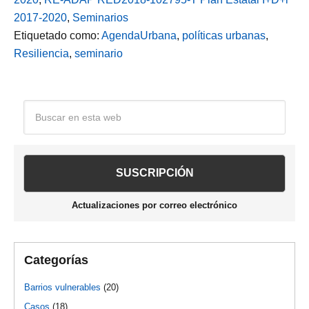
2017-2020
,
Seminarios
Etiquetado como:
AgendaUrbana
,
políticas urbanas
,
Resiliencia
,
seminario
Barra
Buscar
en
lateral
esta
web
principal
Actualizaciones por correo electrónico
Categorías
Barrios vulnerables
(20)
Casos
(18)