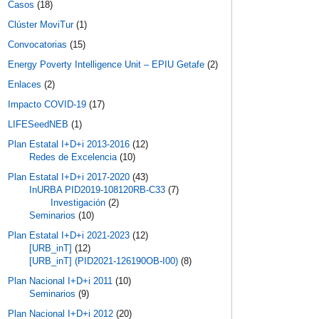
Casos
(18)
Clúster MoviTur
(1)
Convocatorias
(15)
Energy Poverty Intelligence Unit – EPIU Getafe
(2)
Enlaces
(2)
Impacto COVID-19
(17)
LIFESeedNEB
(1)
Plan Estatal I+D+i 2013-2016
(12)
Redes de Excelencia
(10)
Plan Estatal I+D+i 2017-2020
(43)
InURBA PID2019-108120RB-C33
(7)
Investigación
(2)
Seminarios
(10)
Plan Estatal I+D+i 2021-2023
(12)
[URB_inT]
(12)
[URB_inT] (PID2021-126190OB-I00)
(8)
Plan Nacional I+D+i 2011
(10)
Seminarios
(9)
Plan Nacional I+D+i 2012
(20)