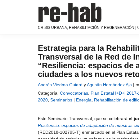
Saltar
Saltar
Saltar
a
al
a
la
contenido
la
navegación
principal
barra
RE-
Página
CRISIS URBANA, REHABILITACIÓN Y REGENERACIÓN |
principal
lateral
HAB
de
│
principal
difusión
Crisis
y
Estrategia para la Rehabil
urbana,
discusión
Transversal de la Red de 
rehabilitación
sobre
y
“Resiliencia: espacios de
la
regeneración
ciudades a los nuevos ret
adaptación
de
Andrés Viedma Guiard
y
Agustín Hernández Aja
|
m
nuestras
Categoría:
Convocatorias
,
Plan Estatal I+D+i 2017
ciudades
2020
,
Seminarios
|
Energía
,
Rehabilitación de edifi
a
los
nuevos
Este Seminario Transversal, que se celebrará
el ju
retos
Resiliencia: espacios de adaptación de nuestras c
urbanos
(RED2018-102795-T) enmarcado en el Plan Estatal 
del Grupo