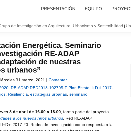
PRESENTACIÓN
EQUIPO
PROYECT
Grupo de Investigación en Arquitectura, Urbanismo y Sostenibilidad
Un
|
itación Energética. Seminario
Investigación RE-ADAP
 adaptación de nuestras
os urbanos”
iércoles 31 marzo, 2021 |
Comentar
-2020
,
RE-ADAP RED2018-102795-T Plan Estatal I+D+i 2017-
cios
,
Resiliencia
,
estrategias urbanas
,
seminario
eves 8 de abril de 16.00 a 18.00
, forma parte del proyecto
iudades a los nuevos retos urbanos
,
Red RE-ADAP
I+D+i 2017-20. Redes de Investigación como respuesta a la