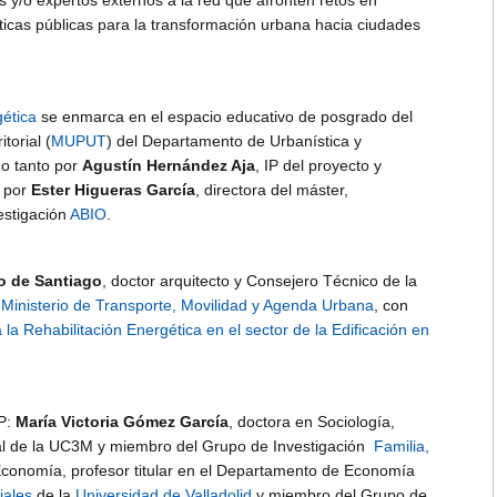
s y/o expertos externos a la red que afronten retos en
ticas públicas para la transformación urbana hacia ciudades
gética
se enmarca en el espacio educativo de posgrado del
torial (
MUPUT
) del Departamento de Urbanística y
do tanto por
Agustín Hernández Aja
, IP del proyecto y
 por
Ester Higueras García
, directora del máster,
estigación
ABIO
.
o de Santiago
, doctor arquitecto y Consejero Técnico de la
l
Ministerio de Transporte, Movilidad y Agenda Urbana
, con
 la Rehabilitación Energética en el sector de la Edificación en
P:
María Victoria Gómez García
, doctora en Sociología,
cial de la UC3M y miembro del Grupo de Investigación
Familia,
Economía, profesor titular en el Departamento de Economía
iales
de la
Universidad de Valladolid
y miembro del Grupo de