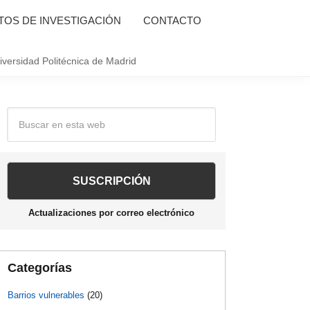
OS DE INVESTIGACIÓN
CONTACTO
iversidad Politécnica de Madrid
Barra
Buscar
en
lateral
esta
web
principal
Actualizaciones por correo electrónico
Categorías
Barrios vulnerables
(20)