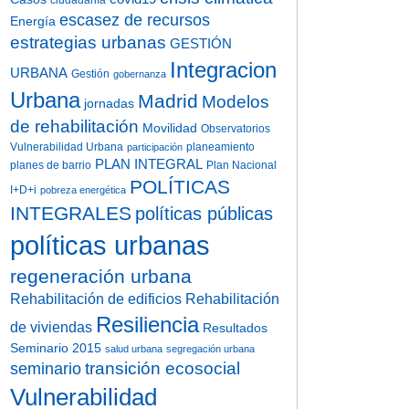
ciudadanía
escasez de recursos
Energía
estrategias urbanas
GESTIÓN
Integracion
URBANA
Gestión
gobernanza
Urbana
Madrid
Modelos
jornadas
de rehabilitación
Movilidad
Observatorios
Vulnerabilidad Urbana
planeamiento
participación
PLAN INTEGRAL
planes de barrio
Plan Nacional
POLÍTICAS
I+D+i
pobreza energética
INTEGRALES
políticas públicas
políticas urbanas
regeneración urbana
Rehabilitación de edificios
Rehabilitación
Resiliencia
de viviendas
Resultados
Seminario 2015
salud urbana
segregación urbana
transición ecosocial
seminario
Vulnerabilidad