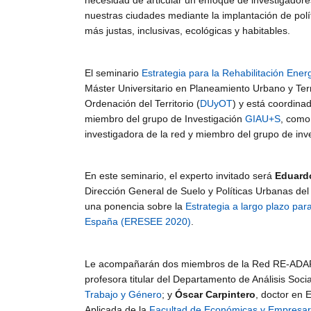
necesidad de articular un enfoque de investigadore
de
nuestras ciudades mediante la implantación de polí
Investigación
más justas, inclusivas, ecológicas y habitables.
en
Arquitectura,
Urbanismo
El seminario
Estrategia para la Rehabilitación Ener
y
Máster Universitario en Planeamiento Urbano y Terri
Sostenibilidad
Ordenación del Territorio (
DUyOT
) y está coordina
(GIAU+S)
miembro del grupo de Investigación
GIAU+S
, como
de
investigadora de la red y miembro del grupo de inv
la
Universidad
Politécnica
En este seminario, el experto invitado será
Eduard
de
Dirección General de Suelo y Políticas Urbanas de
Madrid
una ponencia sobre la
Estrategia a largo plazo para
(UPM)
España (ERESEE 2020)
.
Le acompañarán dos miembros de la Red RE-ADA
profesora titular del Departamento de Análisis So
Trabajo y Género
; y
Óscar Carpintero
, doctor en 
Aplicada de la
Facultad de Económicas y Empresar