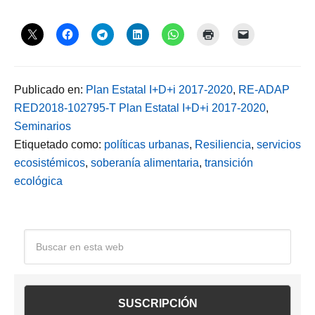
Publicado en:
Plan Estatal I+D+i 2017-2020
,
RE-ADAP
RED2018-102795-T Plan Estatal I+D+i 2017-2020
,
Seminarios
Etiquetado como:
políticas urbanas
,
Resiliencia
,
servicios
ecosistémicos
,
soberanía alimentaria
,
transición
ecológica
Barra
Buscar
en
lateral
esta
web
principal