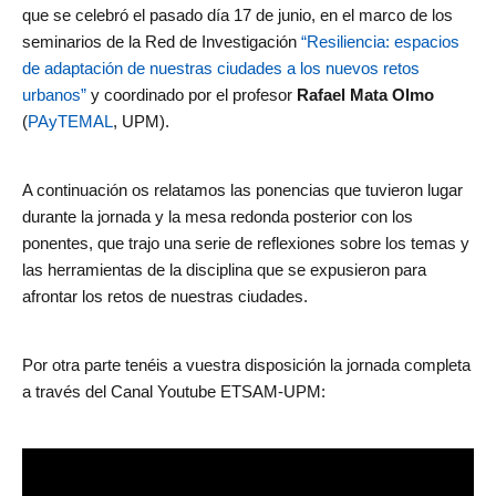
que se celebró el pasado día 17 de junio, en el marco de los
de
seminarios de la Red de Investigación
“Resiliencia: espacios
Investigación
de adaptación de nuestras ciudades a los nuevos retos
en
urbanos”
y coordinado por el profesor
Rafael Mata Olmo
Arquitectura,
(
PAyTEMAL
, UPM).
Urbanismo
y
Sostenibilidad
A continuación os relatamos las ponencias que tuvieron lugar
(GIAU+S)
durante la jornada y la mesa redonda posterior con los
de
ponentes, que trajo una serie de reflexiones sobre los temas y
la
las herramientas de la disciplina que se expusieron para
Universidad
afrontar los retos de nuestras ciudades.
Politécnica
de
Madrid
Por otra parte tenéis a vuestra disposición la jornada completa
(UPM)
a través del Canal Youtube ETSAM-UPM: