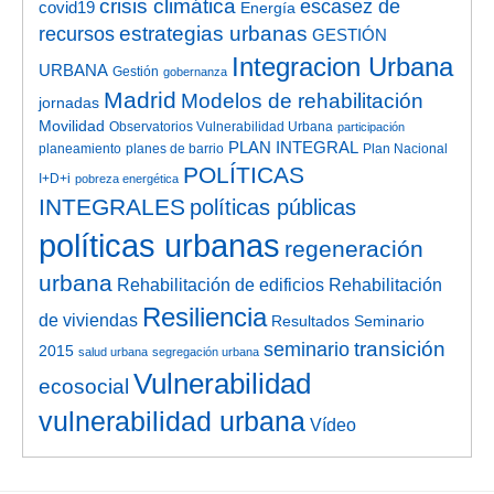
crisis climática
escasez de
covid19
Energía
estrategias urbanas
recursos
GESTIÓN
Integracion Urbana
URBANA
Gestión
gobernanza
Madrid
Modelos de rehabilitación
jornadas
Movilidad
Observatorios Vulnerabilidad Urbana
participación
PLAN INTEGRAL
planeamiento
planes de barrio
Plan Nacional
POLÍTICAS
I+D+i
pobreza energética
INTEGRALES
políticas públicas
políticas urbanas
regeneración
urbana
Rehabilitación de edificios
Rehabilitación
Resiliencia
de viviendas
Resultados Seminario
transición
seminario
2015
salud urbana
segregación urbana
Vulnerabilidad
ecosocial
vulnerabilidad urbana
Vídeo