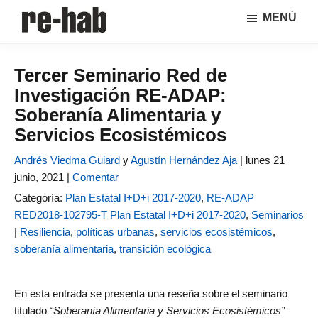
Saltar
Saltar
MENÚ
al
a
RE-
Página
contenido
la
HAB
de
principal
barra
│
Tercer Seminario Red de
difusión
lateral
Crisis
Investigación RE-ADAP:
y
principal
urbana,
rehabilitación
discusión
Soberanía Alimentaria y
y
sobre
Servicios Ecosistémicos
regeneración
la
Andrés Viedma Guiard
adaptación
y
Agustín Hernández Aja
|
lunes 21
junio, 2021 |
de
Comentar
nuestras
Categoría:
Plan Estatal I+D+i 2017-2020
,
RE-ADAP
ciudades
RED2018-102795-T Plan Estatal I+D+i 2017-2020
,
Seminarios
a
|
Resiliencia
,
políticas urbanas
,
servicios ecosistémicos
,
los
soberanía alimentaria
,
transición ecológica
nuevos
retos
En esta entrada se presenta una reseña sobre el seminario
urbanos
titulado
“Soberanía Alimentaria y Servicios Ecosistémicos”
del Grupo