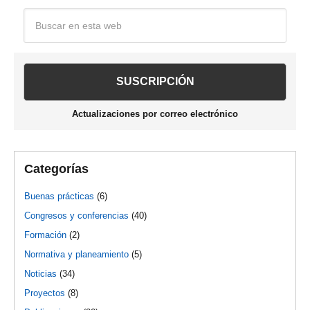
Barra
Buscar
en
lateral
esta
web
principal
Actualizaciones por correo electrónico
Categorías
Buenas prácticas
(6)
Congresos y conferencias
(40)
Formación
(2)
Normativa y planeamiento
(5)
Noticias
(34)
Proyectos
(8)