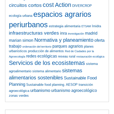
cost Action
circuitos cortos
DIVERCROP
espacios agrarios
ecología urbana
periurbanos
estrategia alimentaria
Imidra
ETSAM
infraestructuras verdes
inra
madrid
investigación
Normativa y planeamiento
marian simon
oferta
trabajo
parques agrarios
planes
ordenación del territorio
urbanísticos
producción de alimentos
Red de Ciudades por la
redes ecológicas
reseau rural
Agroecología
restauración ecológica
Servicios de los ecosistemas
sistema
sistemas
agroalimentario
sistema alimentario
alimentarios sostenibles
Sustainable Food
Planning
Sustainable food planning. AESOP
transición
urbanismo
urbanismo agroecológico
agroecológica
zonas verdes