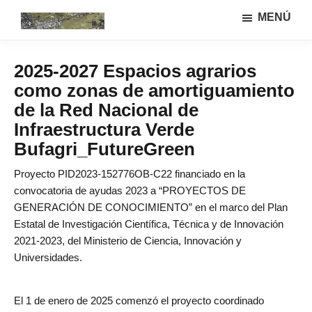
Saltar
Saltar
MENÚ
al
a
Urbanismo
Linea
contenido
la
ecológíco
de
principal
barra
y
2025-2027 Espacios agrarios
investigación
lateral
sistemas
como zonas de amortiguamiento
GIAU+S
agrarios
principal
(UPM)
de la Red Nacional de
Infraestructura Verde
Bufagri_FutureGreen
Proyecto PID2023-152776OB-C22 financiado en la
convocatoria de ayudas 2023 a “PROYECTOS DE
GENERACIÓN DE CONOCIMIENTO” en el marco del Plan
Estatal de Investigación Científica, Técnica y de Innovación
2021-2023, del Ministerio de Ciencia, Innovación y
Universidades.
El 1 de enero de 2025 comenzó el proyecto coordinado