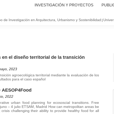
INVESTIGACIÓN Y PROYECTOS
PUBLI
o de Investigación en Arquitectura, Urbanismo y Sostenibilidad
Univer
|
en el diseño territorial de la transición
mayo, 2023
sición agroecológica territorial mediante la evaluación de los
ultados para el caso español
s+ AESOP4Food
io, 2022
tive urban food planning for ecososcial transitions. Free
uno – 4 julio ETSAM, Madrid How can metropolitan areas be
 crisis challenging their ability to provide healthy food for all