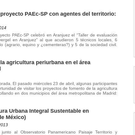
 proyecto PAEc-SP con agentes del territorio:
2014
yecto PAEc-SP celebró en Aranjuez el “Taller de evaluación
 vergel en Aranjuez” al que acudieron 5 técnicos locales, 6
do (agrario, equino y ¿cementeras?) y 5 de la sociedad civil.
la agricultura periurbana en el área
d
rada. El pasado miércoles 23 de abril, algunas participantes
tunidad de visitar los proyectos de fomento de la agricultura
ollando en dos municipios del área metropolitana de Madrid:
ura Urbana Integral Sustentable en
de México)
2013
junto al Observatorio Panamericano Paisaje Territorio y