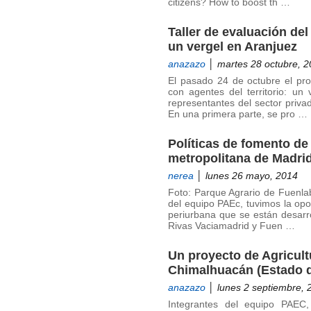
citizens? How to boost th …
Taller de evaluación del
un vergel en Aranjuez
anazazo
│ martes 28 octubre, 
El pasado 24 de octubre el pro
con agentes del territorio: un
representantes del sector priva
En una primera parte, se pro …
Políticas de fomento de 
metropolitana de Madri
nerea
│ lunes 26 mayo, 2014
Foto: Parque Agrario de Fuenlab
del equipo PAEc, tuvimos la opor
periurbana que se están desarr
Rivas Vaciamadrid y Fuen …
Un proyecto de Agricult
Chimalhuacán (Estado 
anazazo
│ lunes 2 septiembre, 
Integrantes del equipo PAEC, 