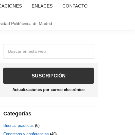
CACIONES
ENLACES
CONTACTO
sidad Politécnica de Madrid
Barra
Buscar
en
lateral
esta
web
principal
Actualizaciones por correo electrónico
Categorías
Buenas prácticas
(6)
Congresos y conferencias
(40)