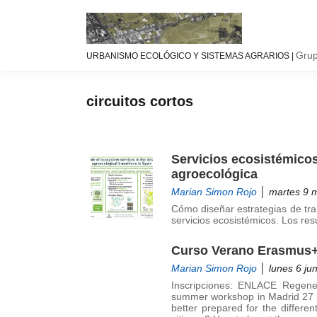
Saltar
Saltar
Saltar
a
al
a
la
contenido
la
Urbanismo
Linea
navegación
principal
barra
Grup
URBANISMO ECOLÓGICO Y SISTEMAS AGRARIOS |
ecológíco
de
principal
lateral
y
investigación
principal
sistemas
GIAU+S
circuitos cortos
agrarios
(UPM)
Servicios ecosistémicos 
agroecológica
Marian Simon Rojo
│ martes 9 
Cómo diseñar estrategias de tran
servicios ecosistémicos. Los res
Curso Verano Erasmu
Marian Simon Rojo
│ lunes 6 jun
Inscripciones: ENLACE Regenera
summer workshop in Madrid 27 j
better prepared for the different