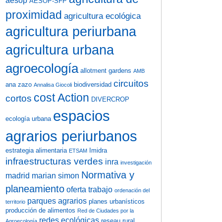
aesop
AESOP-SFP
proximidad
agricultura ecológica
agricultura periurbana
agricultura urbana
agroecología
allotment gardens
AMB
circuitos
ana zazo
biodiversidad
Annalisa Giocoli
cost Action
cortos
DIVERCROP
espacios
ecología urbana
agrarios periurbanos
estrategia alimentaria
Imidra
ETSAM
infraestructuras verdes
inra
investigación
Normativa y
madrid
marian simon
planeamiento
oferta trabajo
ordenación del
parques agrarios
planes urbanísticos
territorio
producción de alimentos
Red de Ciudades por la
redes ecológicas
reseau rural
Agroecología