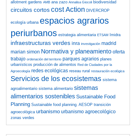
allotment gardens
ana zazo
biodiversidad
AMB
Annalisa Giocoli
cost Action
circuitos cortos
DIVERCROP
espacios agrarios
ecología urbana
periurbanos
estrategia alimentaria
Imidra
ETSAM
infraestructuras verdes
inra
madrid
investigación
Normativa y planeamiento
marian simon
oferta
trabajo
parques agrarios
planes
ordenación del territorio
urbanísticos
producción de alimentos
Red de Ciudades por la
redes ecológicas
reseau rural
Agroecología
restauración ecológica
Servicios de los ecosistemas
sistema
sistemas
agroalimentario
sistema alimentario
alimentarios sostenibles
Sustainable Food
Planning
Sustainable food planning. AESOP
transición
urbanismo
urbanismo agroecológico
agroecológica
zonas verdes