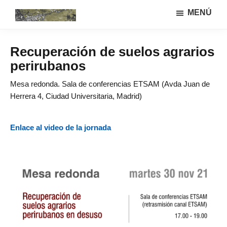
Saltar
Saltar
MENÚ
al
a
Urbanismo
Linea
contenido
la
ecológíco
de
principal
barra
y
Recuperación de suelos agrarios
investigación
lateral
sistemas
perirubanos
GIAU+S
agrarios
principal
(UPM)
Mesa redonda. Sala de conferencias ETSAM (Avda Juan de
Herrera 4, Ciudad Universitaria, Madrid)
Enlace al video de la jornada