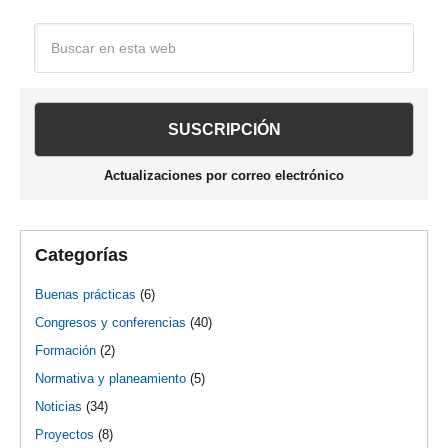
Barra
Buscar
en
lateral
esta
web
principal
Actualizaciones por correo electrónico
Categorías
Buenas prácticas
(6)
Congresos y conferencias
(40)
Formación
(2)
Normativa y planeamiento
(5)
Noticias
(34)
Proyectos
(8)