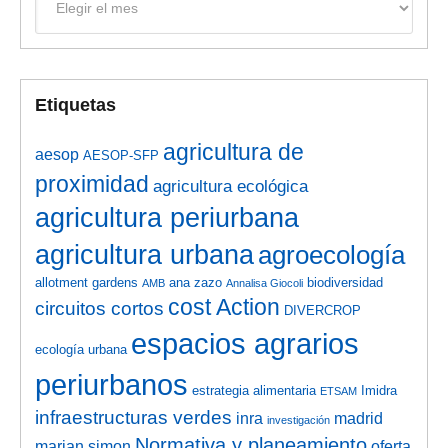
Etiquetas
agricultura de
aesop
AESOP-SFP
proximidad
agricultura ecológica
agricultura periurbana
agricultura urbana
agroecología
allotment gardens
ana zazo
biodiversidad
AMB
Annalisa Giocoli
cost Action
circuitos cortos
DIVERCROP
espacios agrarios
ecología urbana
periurbanos
estrategia alimentaria
Imidra
ETSAM
infraestructuras verdes
inra
madrid
investigación
Normativa y planeamiento
marian simon
oferta