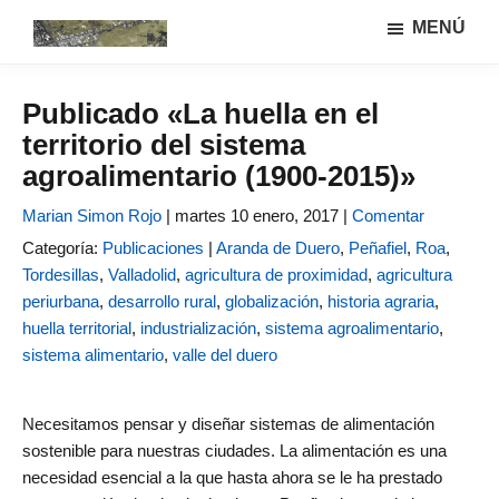
Saltar
Saltar
MENÚ
al
a
Urbanismo
Linea
contenido
la
ecológíco
de
principal
barra
y
Publicado «La huella en el
investigación
lateral
sistemas
territorio del sistema
GIAU+S
agrarios
principal
(UPM)
agroalimentario (1900-2015)»
Marian Simon Rojo
|
martes 10 enero, 2017 |
Comentar
Categoría:
Publicaciones
|
Aranda de Duero
,
Peñafiel
,
Roa
,
Tordesillas
,
Valladolid
,
agricultura de proximidad
,
agricultura
periurbana
,
desarrollo rural
,
globalización
,
historia agraria
,
huella territorial
,
industrialización
,
sistema agroalimentario
,
sistema alimentario
,
valle del duero
Necesitamos pensar y diseñar sistemas de alimentación
sostenible para nuestras ciudades. La alimentación es una
necesidad esencial a la que hasta ahora se le ha prestado