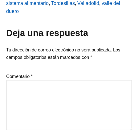
sistema alimentario
,
Tordesillas
,
Valladolid
,
valle del
duero
Interacciones
Deja una respuesta
con
Tu dirección de correo electrónico no será publicada.
Los
campos obligatorios están marcados con
*
los
lectores
Comentario
*