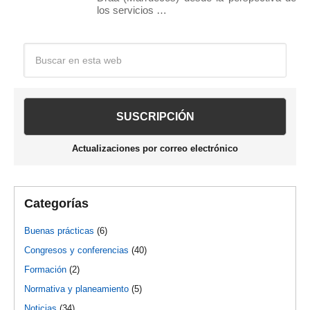
los servicios …
Barra
Buscar
en
lateral
esta
web
principal
Actualizaciones por correo electrónico
Categorías
Buenas prácticas
(6)
Congresos y conferencias
(40)
Formación
(2)
Normativa y planeamiento
(5)
Noticias
(34)