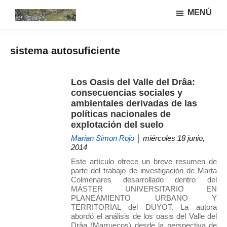
Saltar
Saltar
MENÚ
al
a
Urbanismo
Linea
contenido
la
ecológíco
de
principal
barra
y
sistema autosuficiente
investigación
lateral
sistemas
GIAU+S
agrarios
principal
(UPM)
Los Oasis del Valle del Drâa:
consecuencias sociales y
ambientales derivadas de las
políticas nacionales de
explotación del suelo
Marian Simon Rojo
│ miércoles 18 junio,
2014
Este artículo ofrece un breve resumen de
parte del trabajo de investigación de Marta
Colmenares desarrollado dentro del
MÁSTER UNIVERSITARIO EN
PLANEAMIENTO URBANO Y
TERRITORIAL del DUYOT. La autora
abordó el análisis de los oasis del Valle del
Drâa (Marruecos) desde la perspectiva de