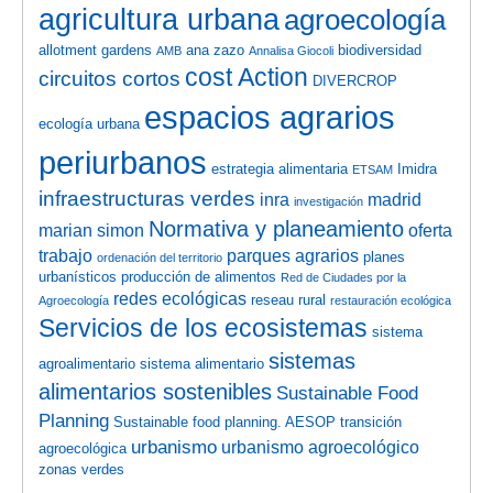
agricultura urbana
agroecología
allotment gardens
ana zazo
biodiversidad
AMB
Annalisa Giocoli
cost Action
circuitos cortos
DIVERCROP
espacios agrarios
ecología urbana
periurbanos
estrategia alimentaria
Imidra
ETSAM
infraestructuras verdes
inra
madrid
investigación
Normativa y planeamiento
marian simon
oferta
trabajo
parques agrarios
planes
ordenación del territorio
urbanísticos
producción de alimentos
Red de Ciudades por la
redes ecológicas
reseau rural
Agroecología
restauración ecológica
Servicios de los ecosistemas
sistema
sistemas
agroalimentario
sistema alimentario
alimentarios sostenibles
Sustainable Food
Planning
Sustainable food planning. AESOP
transición
urbanismo
urbanismo agroecológico
agroecológica
zonas verdes